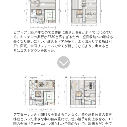
ビフォア：築34年なので全体的に古さと傷みが所々ではじめてい
る。キッチンの奥行が2730と広すぎるため、壁面収納への動線も
長くなり使いにくい。建具もドアが多く、よく出入りする所は引
戸に変更。全面リフォームで全てが新しくなるよう、出来るとこ
ろはコストダウンを図った。
アフター：大きく間取りを変えることなく、壁や建具位置の変更
移動といった小さな事の積み重ねで、使い勝手を向上させる。1.2
階の全面リフォームかつ限られた予算のなかで、出来るだけ全て