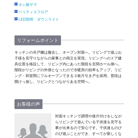
ホシ姫サマ
ベリティスフロア
LED照明 ダウンライト
リフォームポイント
キッチンの吊戸棚は撤去し、オープン対面へ。リビングで遊ぶお
子様を見守りながらの家事との両立を実現。リビングへのドア建
具位置を移設して、リビング内にあった階段を玄関ホール側へ。
階段がリビングの外側となったので冷暖房の効率もアップ。リビ
ング・和室間にフルオープンできる３枚片引き戸を採用。普段は
開けっ放し、リビングとつながりある空間へ。
お客様の声
対面キッチンで調理や後片付けをしなが
らリビングで遊んでいる子供達を見守る
事が出来るので安心です。子供達ものび
のび遊ぶことができ、すべてが新しくな