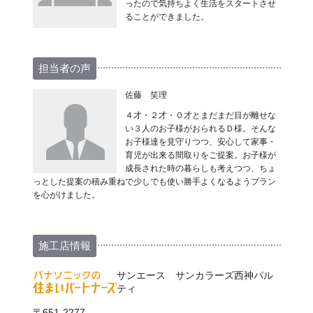
ったので気持ちよく生活をスタートさせ
ることができました。
担当者の声
佐藤 笑理
４才・２才・０才とまだまだ目が離せな
い３人のお子様がおられるＤ様。そんな
お子様達を見守りつつ、安心して家事・
育児が出来る間取りをご提案。お子様が
成長された時の暮らしも考えつつ、ちょ
っとした提案の積み重ねで少しでも使い勝手よくなるようプラン
を心がけました。
施工店情報
サンエース サンカラーズ西神パル
ティ
〒651-2277