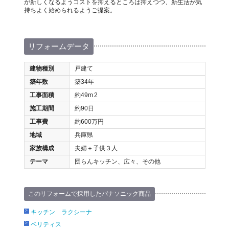
が新しくなるようコストを抑えるところは抑えつつ、新生活が気
持ちよく始められるようご提案。
リフォームデータ
建物種別
戸建て
築年数
築34年
工事面積
約49m
2
施工期間
約90日
工事費
約600万円
地域
兵庫県
家族構成
夫婦＋子供３人
テーマ
団らんキッチン、広々、その他
このリフォームで採用したパナソニック商品
キッチン ラクシーナ
ベリティス