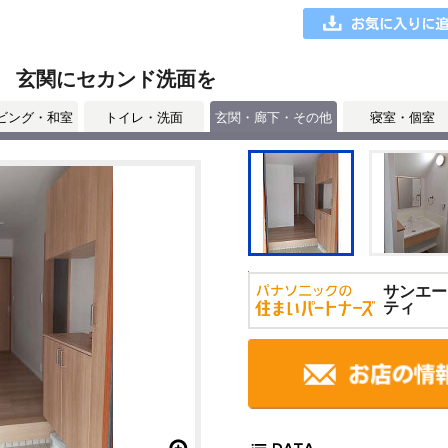
 玄関にセカンド洗面を
ビング・和室
トイレ・洗面
玄関・廊下・その他
寝室・個室
サンエー
ティ