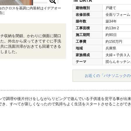
建物種別
戸建て
白のクロスを基調に内装材はイデアオー
関に
改修規模
全面リフォーム
築年数
築34年
工事面積
約13m
2
施工期間
約90日
ッチ収納を閉鎖、かわりに側面に開口
した。外出から戻ってきてすぐに手洗
工事費
約150万円
と共に洗面渋滞がおきても回避できる
地域
兵庫県
置しました。
家族構成
夫婦＋子供３人
テーマ
団らんキッチン
お近くの「パナソニックの
ンで調理や後片付けをしながらリビングで遊んでいる子供達を見守る事が出
でき、すべてが新しくなったので気持ちよく生活をスタートさせることがで