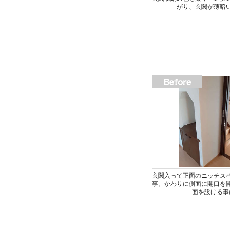
がり、玄関が薄暗
玄関入って正面のニッチス
事。かわりに側面に開口を
面を設ける事