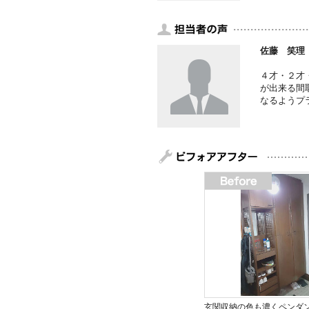
佐藤 笑理
４才・２才
が出来る間
なるようプ
玄関収納の色も濃くペンダ