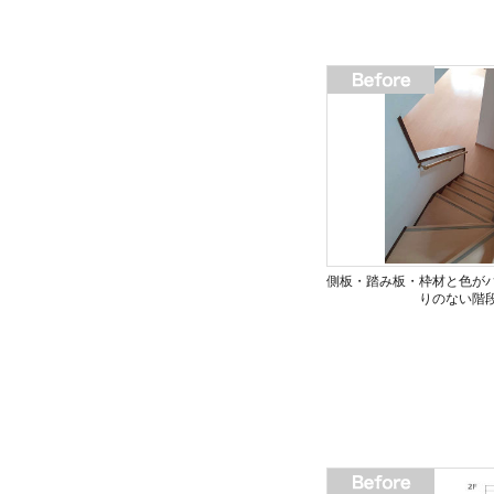
側板・踏み板・枠材と色が
りのない階