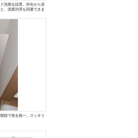
ンド洗面を設置。外出から戻
防と、洗面渋滞も回避できま
ム階段で色を統一。スッキリ