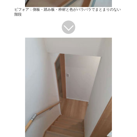
ビフォア：側板・踏み板・枠材と色がバラバラでまとまりのない
階段