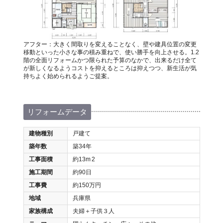
アフター：大きく間取りを変えることなく、壁や建具位置の変更
移動といった小さな事の積み重ねで、使い勝手を向上させる。1.2
階の全面リフォームかつ限られた予算のなかで、出来るだけ全て
が新しくなるようコストを抑えるところは抑えつつ、新生活が気
持ちよく始められるようご提案。
リフォームデータ
建物種別
戸建て
築年数
築34年
工事面積
約13m
2
施工期間
約90日
工事費
約150万円
地域
兵庫県
家族構成
夫婦＋子供３人