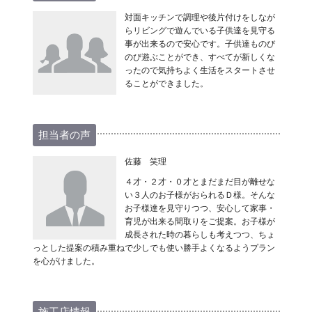
対面キッチンで調理や後片付けをしなが
らリビングで遊んでいる子供達を見守る
事が出来るので安心です。子供達ものび
のび遊ぶことができ、すべてが新しくな
ったので気持ちよく生活をスタートさせ
ることができました。
担当者の声
佐藤 笑理
４才・２才・０才とまだまだ目が離せな
い３人のお子様がおられるＤ様。そんな
お子様達を見守りつつ、安心して家事・
育児が出来る間取りをご提案。お子様が
成長された時の暮らしも考えつつ、ちょ
っとした提案の積み重ねで少しでも使い勝手よくなるようプラン
を心がけました。
施工店情報