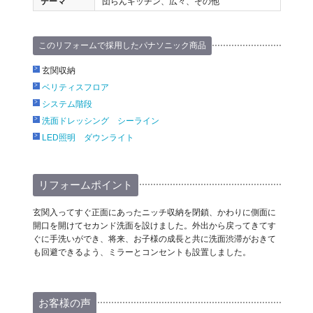
テーマ
団らんキッチン、広々、その他
このリフォームで採用したパナソニック商品
玄関収納
ベリティスフロア
システム階段
洗面ドレッシング シーライン
LED照明 ダウンライト
リフォームポイント
玄関入ってすぐ正面にあったニッチ収納を閉鎖、かわりに側面に
開口を開けてセカンド洗面を設けました。外出から戻ってきてす
ぐに手洗いができ、将来、お子様の成長と共に洗面渋滞がおきて
も回避できるよう、ミラーとコンセントも設置しました。
お客様の声