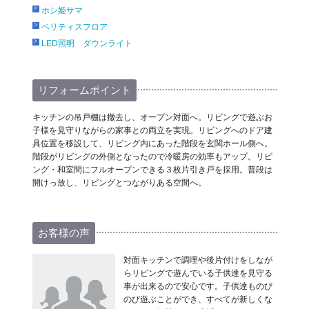
ホシ姫サマ
ベリティスフロア
LED照明 ダウンライト
リフォームポイント
キッチンの吊戸棚は撤去し、オープン対面へ。リビングで遊ぶお
子様を見守りながらの家事との両立を実現。リビングへのドア建
具位置を移設して、リビング内にあった階段を玄関ホール側へ。
階段がリビングの外側となったので冷暖房の効率もアップ。リビ
ング・和室間にフルオープンできる３枚片引き戸を採用。普段は
開けっ放し、リビングとつながりある空間へ。
お客様の声
対面キッチンで調理や後片付けをしなが
らリビングで遊んでいる子供達を見守る
事が出来るので安心です。子供達ものび
のび遊ぶことができ、すべてが新しくな