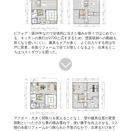
ビフォア：築34年なので全体的に古さと傷みが所々ではじめてい
る。キッチンの奥行が2730と広すぎるため、壁面収納への動線も
長くなり使いにくい。建具もドアが多く、よく出入りする所は引
戸に変更。全面リフォームで全てが新しくなるよう、出来るとこ
ろはコストダウンを図った。
アフター：大きく間取りを変えることなく、壁や建具位置の変更
移動といった小さな事の積み重ねで、使い勝手を向上させる。1.2
階の全面リフォームかつ限られた予算のなかで、出来るだけ全て