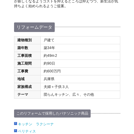
が新しくなるようコストを抑えるところは抑えつつ、新生活が気
持ちよく始められるようご提案。
リフォームデータ
建物種別
戸建て
築年数
築34年
工事面積
約49m
2
施工期間
約90日
工事費
約600万円
地域
兵庫県
家族構成
夫婦＋子供３人
テーマ
団らんキッチン、広々、その他
このリフォームで採用したパナソニック商品
キッチン ラクシーナ
ベリティス