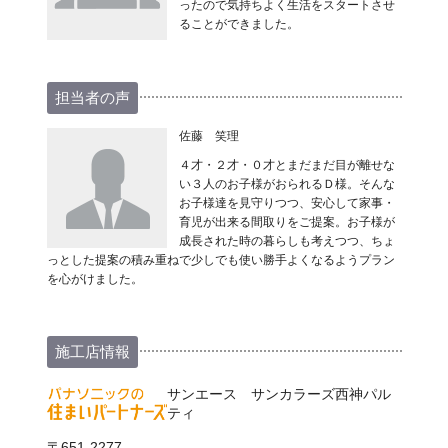
ったので気持ちよく生活をスタートさせ
ることができました。
担当者の声
佐藤 笑理
４才・２才・０才とまだまだ目が離せな
い３人のお子様がおられるＤ様。そんな
お子様達を見守りつつ、安心して家事・
育児が出来る間取りをご提案。お子様が
成長された時の暮らしも考えつつ、ちょ
っとした提案の積み重ねで少しでも使い勝手よくなるようプラン
を心がけました。
施工店情報
サンエース サンカラーズ西神パル
ティ
〒651-2277