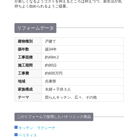
が新しくなるようコストを抑えるところは抑えつつ、新生活が気
持ちよく始められるようご提案。
リフォームデータ
建物種別
戸建て
築年数
築34年
工事面積
約49m
2
施工期間
約90日
工事費
約600万円
地域
兵庫県
家族構成
夫婦＋子供３人
テーマ
団らんキッチン、広々、その他
このリフォームで採用したパナソニック商品
キッチン ラクシーナ
ベリティス