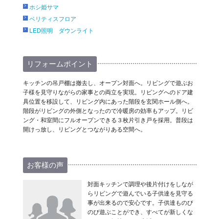
ホシ姫サマ
ベリティスフロア
LED照明 ダウンライト
リフォームポイント
キッチンの吊戸棚は撤去し、オープン対面へ。リビングで遊ぶお
子様を見守りながらの家事との両立を実現。リビングへのドア建
具位置を移設して、リビング内にあった階段を玄関ホール側へ。
階段がリビングの外側となったので冷暖房の効率もアップ。リビ
ング・和室間にフルオープンできる３枚片引き戸を採用。普段は
開けっ放し、リビングとつながりある空間へ。
お客様の声
対面キッチンで調理や後片付けをしなが
らリビングで遊んでいる子供達を見守る
事が出来るので安心です。子供達ものび
のび遊ぶことができ、すべてが新しくな