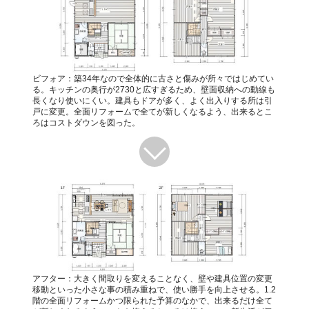
ビフォア：築34年なので全体的に古さと傷みが所々ではじめてい
る。キッチンの奥行が2730と広すぎるため、壁面収納への動線も
長くなり使いにくい。建具もドアが多く、よく出入りする所は引
戸に変更。全面リフォームで全てが新しくなるよう、出来るとこ
ろはコストダウンを図った。
アフター：大きく間取りを変えることなく、壁や建具位置の変更
移動といった小さな事の積み重ねで、使い勝手を向上させる。1.2
階の全面リフォームかつ限られた予算のなかで、出来るだけ全て