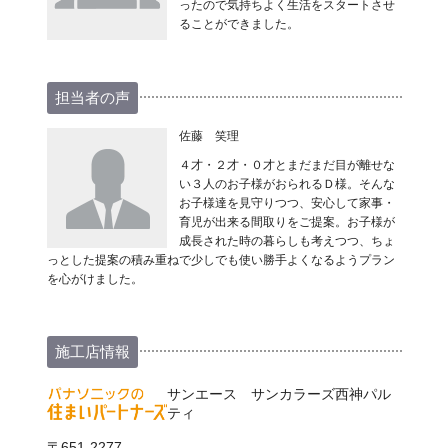
ったので気持ちよく生活をスタートさせ
ることができました。
担当者の声
佐藤 笑理
４才・２才・０才とまだまだ目が離せな
い３人のお子様がおられるＤ様。そんな
お子様達を見守りつつ、安心して家事・
育児が出来る間取りをご提案。お子様が
成長された時の暮らしも考えつつ、ちょ
っとした提案の積み重ねで少しでも使い勝手よくなるようプラン
を心がけました。
施工店情報
サンエース サンカラーズ西神パル
ティ
〒651-2277