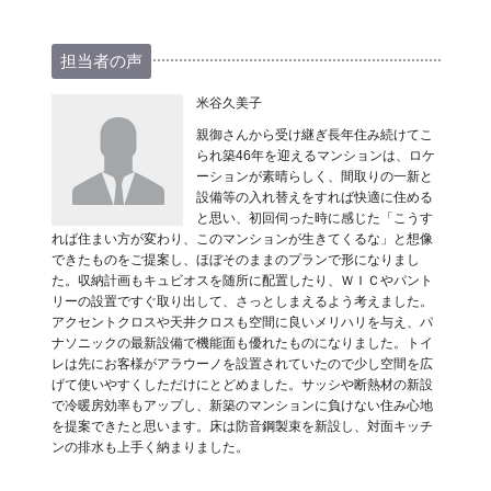
担当者の声
米谷久美子
親御さんから受け継ぎ長年住み続けてこ
られ築46年を迎えるマンションは、ロケ
ーションが素晴らしく、間取りの一新と
設備等の入れ替えをすれば快適に住める
と思い、初回伺った時に感じた「こうす
れば住まい方が変わり、このマンションが生きてくるな」と想像
できたものをご提案し、ほぼそのままのプランで形になりまし
た。収納計画もキュビオスを随所に配置したり、ＷＩＣやパント
リーの設置ですぐ取り出して、さっとしまえるよう考えました。
アクセントクロスや天井クロスも空間に良いメリハリを与え、パ
ナソニックの最新設備で機能面も優れたものになりました。トイ
レは先にお客様がアラウーノを設置されていたので少し空間を広
げて使いやすくしただけにとどめました。サッシや断熱材の新設
で冷暖房効率もアップし、新築のマンションに負けない住み心地
を提案できたと思います。床は防音鋼製束を新設し、対面キッチ
ンの排水も上手く納まりました。