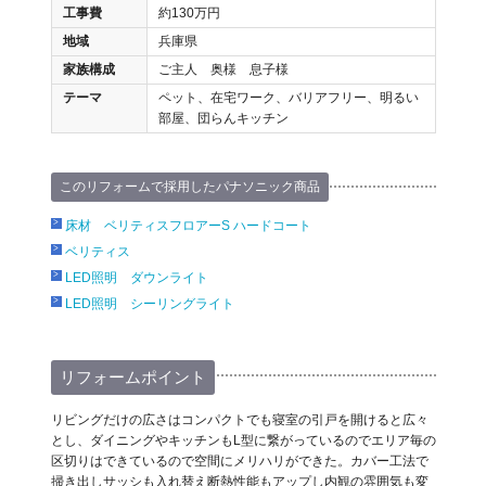
工事費
約130万円
地域
兵庫県
家族構成
ご主人 奥様 息子様
テーマ
ペット、在宅ワーク、バリアフリー、明るい
部屋、団らんキッチン
このリフォームで採用したパナソニック商品
床材 ベリティスフロアーS ハードコート
ベリティス
LED照明 ダウンライト
LED照明 シーリングライト
リフォームポイント
リビングだけの広さはコンパクトでも寝室の引戸を開けると広々
とし、ダイニングやキッチンもL型に繋がっているのでエリア毎の
区切りはできているので空間にメリハリができた。カバー工法で
掃き出しサッシも入れ替え断熱性能もアップし内観の雰囲気も変