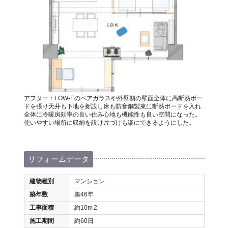
アフター：LOW-Eのペアガラスや外壁側の壁面全体に高断熱ボー
ドを張り天井も下地を新設し床も防音鋼製束に断熱ボードを入れ
全体に冷暖房効率の良い住み心地も機能性も良い空間になった。
使いやすい場所に収納を設け片づけも楽にできるようにした。
リフォームデータ
建物種別
マンション
築年数
築46年
工事面積
約10m
2
施工期間
約60日