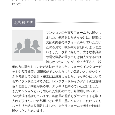
わった。
お客様の声
マンションの全面リフォームをお願いし
ました。依頼をしたきっかけは、以前に
実家の内装のリフォームをしていただい
たのを見て、我が家もお願いしようと思
いました。改装に際して、大きな家具類
や電化製品の運び出しは個人でするには
難しかったのですが、全て大工さん、設
備の方に動かしていただき助かりました。ウォークインクローゼ
ットや各種棚等も閉鎖感がでないようにとの気遣いと、使いやす
さを考慮しての設計・施工には感激しました。キッチンについて
もアイランド型にするのに、レンジフードからのダクトの設置等
色々と難しい問題がある中、スッキリと納めていただけました。
またマンションという限られた空間の中で、希望通りのバスルー
ムの拡張は感謝しています。各部屋の照明もダウンライトを取り
入れて頂けたので各部屋ごとに天井・壁のクロスにこだわっても
スッキリと納まり満足しました。またリフォームを考えた時はお
願いしたいと思います。