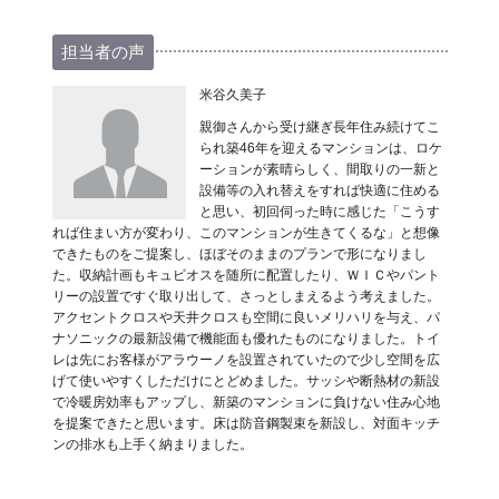
担当者の声
米谷久美子
親御さんから受け継ぎ長年住み続けてこ
られ築46年を迎えるマンションは、ロケ
ーションが素晴らしく、間取りの一新と
設備等の入れ替えをすれば快適に住める
と思い、初回伺った時に感じた「こうす
れば住まい方が変わり、このマンションが生きてくるな」と想像
できたものをご提案し、ほぼそのままのプランで形になりまし
た。収納計画もキュビオスを随所に配置したり、ＷＩＣやパント
リーの設置ですぐ取り出して、さっとしまえるよう考えました。
アクセントクロスや天井クロスも空間に良いメリハリを与え、パ
ナソニックの最新設備で機能面も優れたものになりました。トイ
レは先にお客様がアラウーノを設置されていたので少し空間を広
げて使いやすくしただけにとどめました。サッシや断熱材の新設
で冷暖房効率もアップし、新築のマンションに負けない住み心地
を提案できたと思います。床は防音鋼製束を新設し、対面キッチ
ンの排水も上手く納まりました。