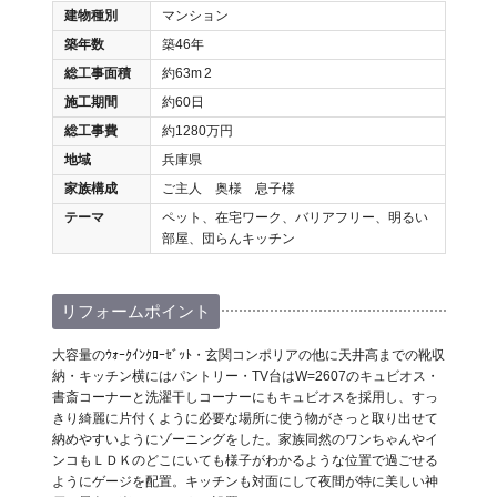
建物種別
マンション
築年数
築46年
総工事面積
約63m
2
施工期間
約60日
総工事費
約1280万円
地域
兵庫県
家族構成
ご主人 奥様 息子様
テーマ
ペット、在宅ワーク、バリアフリー、明るい
部屋、団らんキッチン
リフォームポイント
大容量のｳｫｰｸｲﾝｸﾛｰｾﾞｯﾄ・玄関コンポリアの他に天井高までの靴収
納・キッチン横にはパントリー・TV台はW=2607のキュビオス・
書斎コーナーと洗濯干しコーナーにもキュビオスを採用し、すっ
きり綺麗に片付くように必要な場所に使う物がさっと取り出せて
納めやすいようにゾーニングをした。家族同然のワンちゃんやイ
ンコもＬＤＫのどこにいても様子がわかるような位置で過ごせる
ようにゲージを配置。キッチンも対面にして夜間が特に美しい神