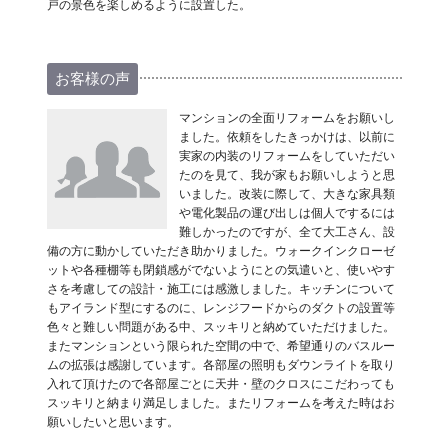
戸の景色を楽しめるように設置した。
お客様の声
マンションの全面リフォームをお願いし
ました。依頼をしたきっかけは、以前に
実家の内装のリフォームをしていただい
たのを見て、我が家もお願いしようと思
いました。改装に際して、大きな家具類
や電化製品の運び出しは個人でするには
難しかったのですが、全て大工さん、設
備の方に動かしていただき助かりました。ウォークインクローゼ
ットや各種棚等も閉鎖感がでないようにとの気遣いと、使いやす
さを考慮しての設計・施工には感激しました。キッチンについて
もアイランド型にするのに、レンジフードからのダクトの設置等
色々と難しい問題がある中、スッキリと納めていただけました。
またマンションという限られた空間の中で、希望通りのバスルー
ムの拡張は感謝しています。各部屋の照明もダウンライトを取り
入れて頂けたので各部屋ごとに天井・壁のクロスにこだわっても
スッキリと納まり満足しました。またリフォームを考えた時はお
願いしたいと思います。