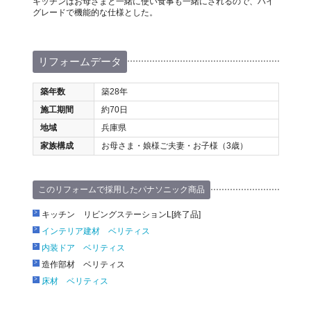
キッチンはお母さまと一緒に使い食事も一緒にされるので、ハイ
グレードで機能的な仕様とした。
リフォームデータ
築年数
築28年
施工期間
約70日
地域
兵庫県
家族構成
お母さま・娘様ご夫妻・お子様（3歳）
このリフォームで採用したパナソニック商品
キッチン リビングステーションL[終了品]
インテリア建材 ベリティス
内装ドア ベリティス
造作部材 ベリティス
床材 ベリティス