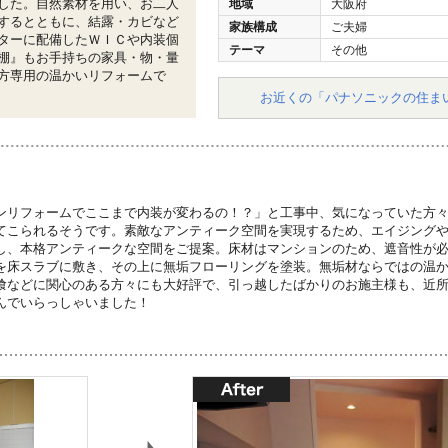
した。自然素材を用い、お二人
地域
大阪府
するとともに、結露・カビなど
家族構成
ご夫婦
ターに配備したＷＩＣや内装個
テーマ
その他
棚』もお手持ちの家具・物・量
方専用の温かいリフォームで
お近くの「パナソニックの住ま
ンリフォームでここまで内装が変わるの！？」と工事中、気になっていた方
てこられるそうです。素敵なアンティーク空間を実現するため、エイジング
し、本格アンティークな空間をご提案。床材はマンションのため、遮音性が
を床スラブに敷き、その上に無垢フローリングを塗装。無垢材ならではの温
喰などに関心のある方々にも大好評で、引っ越したばかりのお施主様も、近
んでいらっしゃいました！