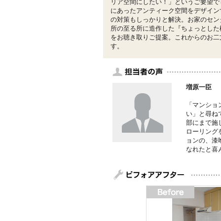
リア空間にしたい！」というご要望で
にあったアンティーク空間をデザイン
の対策もしっかりと解決。お家のセン
所の至る所に造作した『ちょっとした
をお聴き取りご提案。これからのお二
す。
増原一臣
「マンショ
い」と尋ね
部にまで施
ローリング
ョンの、漆
なれたと喜