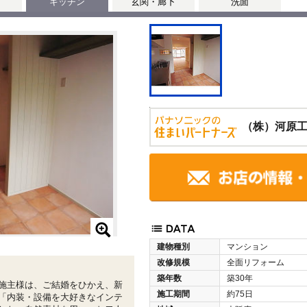
キッチン
玄関・廊下
洗面
（株）河原
建物種別
マンション
改修規模
全面リフォーム
築年数
築30年
施主様は、ご結婚をひかえ、新
施工期間
約75日
「内装・設備を大好きなインテ