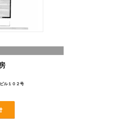
房
ビル１０２号