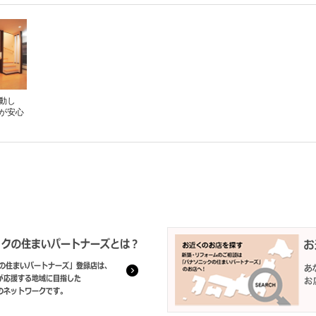
動し
が安心