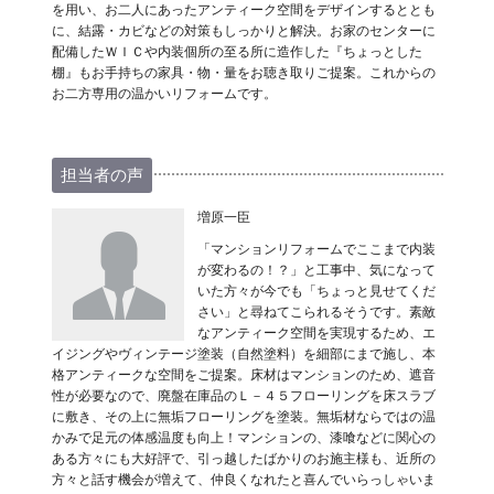
を用い、お二人にあったアンティーク空間をデザインするととも
に、結露・カビなどの対策もしっかりと解決。お家のセンターに
配備したＷＩＣや内装個所の至る所に造作した『ちょっとした
棚』もお手持ちの家具・物・量をお聴き取りご提案。これからの
お二方専用の温かいリフォームです。
担当者の声
増原一臣
「マンションリフォームでここまで内装
が変わるの！？」と工事中、気になって
いた方々が今でも「ちょっと見せてくだ
さい」と尋ねてこられるそうです。素敵
なアンティーク空間を実現するため、エ
イジングやヴィンテージ塗装（自然塗料）を細部にまで施し、本
格アンティークな空間をご提案。床材はマンションのため、遮音
性が必要なので、廃盤在庫品のＬ－４５フローリングを床スラブ
に敷き、その上に無垢フローリングを塗装。無垢材ならではの温
かみで足元の体感温度も向上！マンションの、漆喰などに関心の
ある方々にも大好評で、引っ越したばかりのお施主様も、近所の
方々と話す機会が増えて、仲良くなれたと喜んでいらっしゃいま