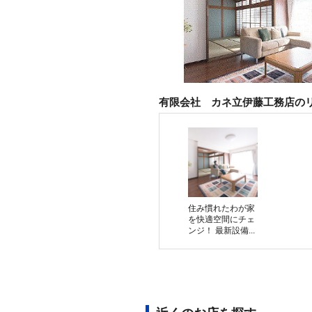
有限会社 カネ立伊藤工務店の
住み慣れたわが家
を快適空間にチェ
ンジ！ 最新設備...