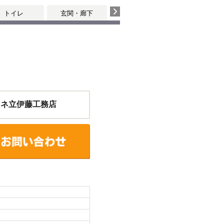
トイレ
玄関・廊下
カネ立伊藤工務店