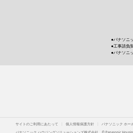
●パナソニ
●工事請負
●パナソニ
サイトのご利用にあたって
個人情報保護方針
パナソニック ホー
パナソニック ハウジングソリューションズ株式会社
© Panasonic Housing