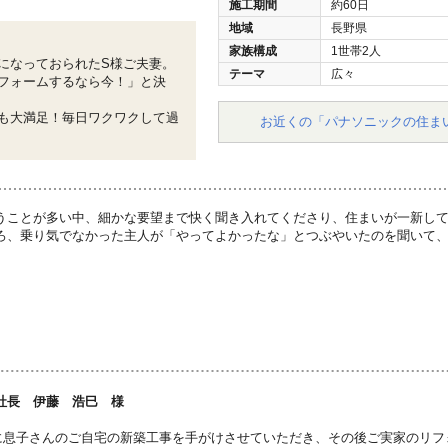
施工期間
約60日
地域
長野県
家族構成
1世帯2人
になっておられたS様ご夫妻。
テーマ
広々
フォームするなら今！」と決
も大満足！毎日ワクワクして過
お近くの「パナソニックの住ま
うことが多い中、細かな要望まで快く聞き入れてくださり、住まいが一新して
ろ、乗り気でなかった主人が「やってよかったな」とつぶやいたのを聞いて
社長 伊藤 浩巳 様
に息子さんのご自宅の新築工事を手がけさせていただき、その後ご実家のリフ