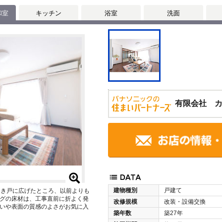
和室
キッチン
浴室
洗面
有限会社 
建物種別
戸建て
引き戸に広げたところ、以前よりも
グの床材は、工事直前に折よく発
改修規模
改装・設備交換
いや表面の質感のよさがお気に入
築年数
築27年