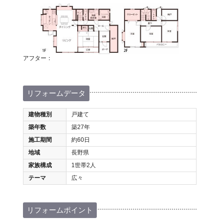
アフター：
リフォームデータ
建物種別
戸建て
築年数
築27年
施工期間
約60日
地域
長野県
家族構成
1世帯2人
テーマ
広々
リフォームポイント