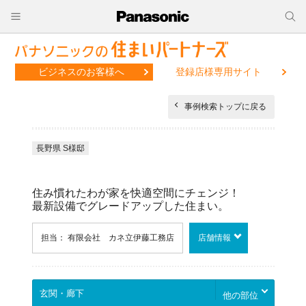
ビジネスのお客様へ
登録店様専用サイト
事例検索トップに戻る
長野県 S様邸
住み慣れたわが家を快適空間にチェンジ！
最新設備でグレードアップした住まい。
担当： 有限会社 カネ立伊藤工務店
店舗情報
他の部位