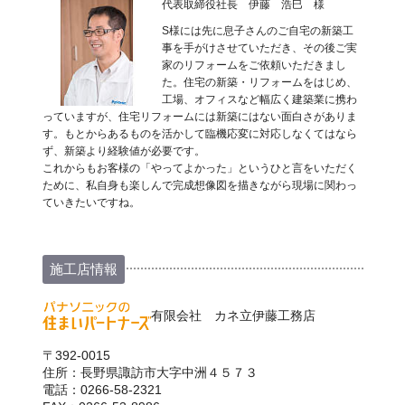
代表取締役社長 伊藤 浩巳 様
S様には先に息子さんのご自宅の新築工
事を手がけさせていただき、その後ご実
家のリフォームをご依頼いただきまし
た。住宅の新築・リフォームをはじめ、
工場、オフィスなど幅広く建築業に携わ
っていますが、住宅リフォームには新築にはない面白さがありま
す。もとからあるものを活かして臨機応変に対応しなくてはなら
ず、新築より経験値が必要です。
これからもお客様の「やってよかった」というひと言をいただく
ために、私自身も楽しんで完成想像図を描きながら現場に関わっ
ていきたいですね。
施工店情報
有限会社 カネ立伊藤工務店
〒392-0015
住所：長野県諏訪市大字中洲４５７３
電話：0266-58-2321