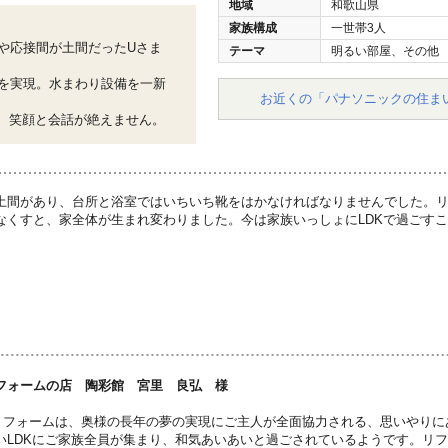
地域
和歌山県
家族構成
一世帯3人
や応接間が土間だったUさま
テーマ
明るい部屋、その他
を実現。水まわり設備を一新
お近くの「パナソニックの住ま
り、笑顔と会話が絶えません。
土間があり、台所と浴室ではいちいち靴をはかなければなりませんでした。
なくすと、家全体が生まれ変わりました。今は家族いっしょにLDKで過ごす
フォームの店 陶彩館 宮里 良弘 様
リフォームは、奥様の長年の夢の実現にご主人が全面協力される、思いやりに
いLDKにご家族全員が集まり、和気あいあいと過ごされているようです。リ