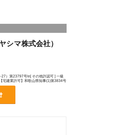
ヤシマ株式会社）
）第23797号\n[ その他許認可 ] 一級
\n【宅建業許可】和歌山県知事(1)第3834号