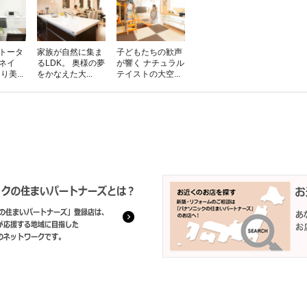
をトータ
家族が自然に集ま
子どもたちの歓声
ネイ
るLDK。 奥様の夢
が響く ナチュラル
美...
をかなえた大...
テイストの大空...