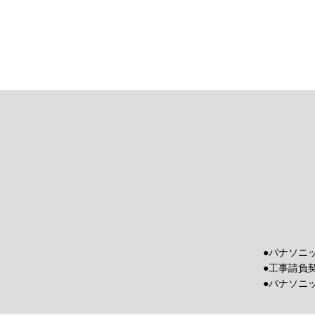
●パナソニ
●工事請負
●パナソニ