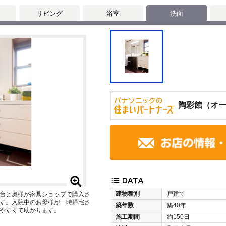
リビング
浴室
洗面
陶彩館（オ
建物種別
戸建て
台と奥様が家具ショップで購入さ
す。入院中のお母様が一時帰宅さ
築年数
築40年
やすくて助かります。
施工期間
約150日