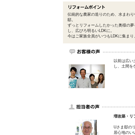
伝統的な農家の造りのため、水まわり
邸。
ずっとリフォームしたかった奥様の夢
し、広びろ明るいLDKに。
今はご家族全員がいつもLDKに集ま
以前は広い
し、土間を
増改築・リ
Uさま邸の
居心地のい