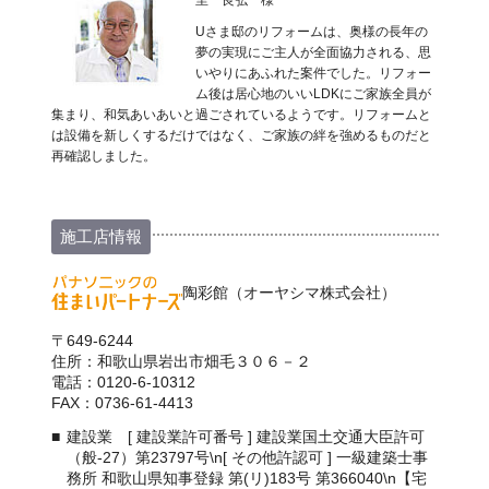
里 良弘 様
Uさま邸のリフォームは、奥様の長年の
夢の実現にご主人が全面協力される、思
いやりにあふれた案件でした。リフォー
ム後は居心地のいいLDKにご家族全員が
集まり、和気あいあいと過ごされているようです。リフォームと
は設備を新しくするだけではなく、ご家族の絆を強めるものだと
再確認しました。
施工店情報
陶彩館（オーヤシマ株式会社）
〒649-6244
住所：和歌山県岩出市畑毛３０６－２
電話：0120-6-10312
FAX：0736-61-4413
建設業 [ 建設業許可番号 ] 建設業国土交通大臣許可
（般-27）第23797号\n[ その他許認可 ] 一級建築士事
務所 和歌山県知事登録 第(リ)183号 第366040\n【宅