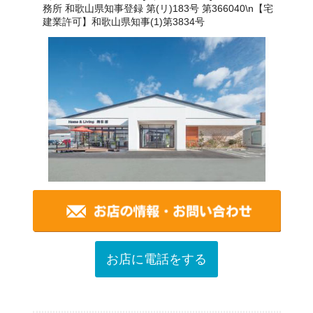
務所 和歌山県知事登録 第(リ)183号 第366040\n【宅
建業許可】和歌山県知事(1)第3834号
お店に電話をする