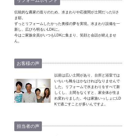
リフォームポイント
伝統的な農家の造りのため、水まわりや応接間が土間だったUさ
ま邸。
ずっとリフォームしたかった奥様の夢を実現。水まわり設備を一
新し、広びろ明るいLDKに。
今はご家族全員がいつもLDKに集まり、笑顔と会話が絶えませ
ん。
お客様の声
以前は広い土間があり、台所と浴室では
いちいち靴をはかなければなりませんで
した。リフォームで水まわりをすべて新
しくし、土間をなくすと、家全体が生ま
れ変わりました。今は家族いっしょにLD
Kで過ごすことが多いんですよ。
担当者の声