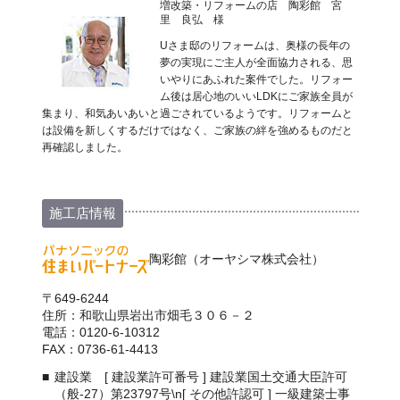
増改築・リフォームの店 陶彩館 宮
里 良弘 様
Uさま邸のリフォームは、奥様の長年の
夢の実現にご主人が全面協力される、思
いやりにあふれた案件でした。リフォー
ム後は居心地のいいLDKにご家族全員が
集まり、和気あいあいと過ごされているようです。リフォームと
は設備を新しくするだけではなく、ご家族の絆を強めるものだと
再確認しました。
施工店情報
陶彩館（オーヤシマ株式会社）
〒649-6244
住所：和歌山県岩出市畑毛３０６－２
電話：0120-6-10312
FAX：0736-61-4413
建設業 [ 建設業許可番号 ] 建設業国土交通大臣許可
（般-27）第23797号\n[ その他許認可 ] 一級建築士事