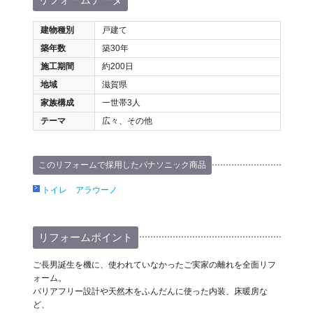
建物種別
戸建て
築年数
築30年
施工期間
約200日
地域
滋賀県
家族構成
一世帯3人
テーマ
広々、その他
このリフォームで採用したパナソニック商品
トイレ アラウーノ
リフォームポイント
ご長男誕生を機に、使われていなかったご実家の離れを全面リフ
ォーム。
バリアフリー設計や天然木をふんだんに使った内装、床暖房な
ど、