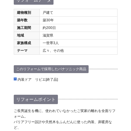
建物種別
戸建て
築年数
築30年
施工期間
約200日
地域
滋賀県
家族構成
一世帯3人
テーマ
広々、その他
このリフォームで採用したパナソニック商品
内装ドア リビエ[終了品]
リフォームポイント
ご長男誕生を機に、使われていなかったご実家の離れを全面リフ
ォーム。
バリアフリー設計や天然木をふんだんに使った内装、床暖房な
ど、