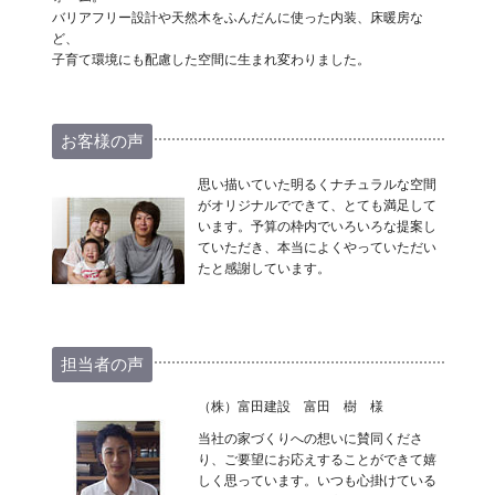
バリアフリー設計や天然木をふんだんに使った内装、床暖房な
ど、
子育て環境にも配慮した空間に生まれ変わりました。
お客様の声
思い描いていた明るくナチュラルな空間
がオリジナルでできて、とても満足して
います。予算の枠内でいろいろな提案し
ていただき、本当によくやっていただい
たと感謝しています。
担当者の声
（株）富田建設 富田 樹 様
当社の家づくりへの想いに賛同くださ
り、ご要望にお応えすることができて嬉
しく思っています。いつも心掛けている