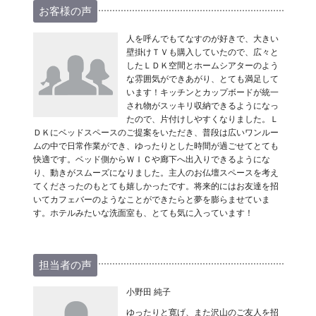
お客様の声
人を呼んでもてなすのが好きで、大きい
壁掛けＴＶも購入していたので、広々と
したＬＤＫ空間とホームシアターのよう
な雰囲気ができあがり、とても満足して
います！キッチンとカップボードが統一
され物がスッキリ収納できるようになっ
たので、片付けしやすくなりました。Ｌ
ＤＫにベッドスペースのご提案をいただき、普段は広いワンルー
ムの中で日常作業ができ、ゆったりとした時間が過ごせてとても
快適です。ベッド側からＷＩＣや廊下へ出入りできるようにな
り、動きがスムーズになりました。主人のお仏壇スペースを考え
てくださったのもとても嬉しかったです。将来的にはお友達を招
いてカフェバーのようなことができたらと夢を膨らませていま
す。ホテルみたいな洗面室も、とても気に入っています！
担当者の声
小野田 純子
ゆったりと寛げ、また沢山のご友人を招