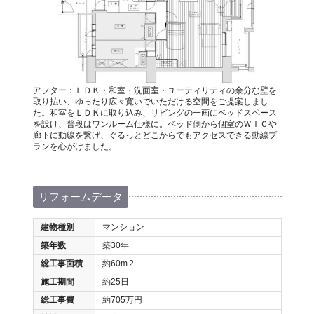
アフター：ＬＤＫ・和室・洗面室・ユーティリティの余分な壁を
取り払い、ゆったり広々寛いでいただける空間をご提案しまし
た。和室をＬＤＫに取り込み、リビングの一画にベッドスペース
を設け、普段はワンルーム仕様に。ベッド側から個室のＷＩＣや
廊下に動線を繋げ、ぐるっとどこからでもアクセスできる動線プ
ランを心がけました。
リフォームデータ
建物種別
マンション
築年数
築30年
総工事面積
約60m
2
施工期間
約25日
総工事費
約705万円