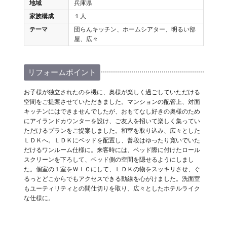
地域
兵庫県
家族構成
１人
テーマ
団らんキッチン、ホームシアター、明るい部
屋、広々
リフォームポイント
お子様が独立されたのを機に、奥様が楽しく過ごしていただける
空間をご提案させていただきました。マンションの配管上、対面
キッチンにはできませんでしたが、おもてなし好きの奥様のため
にアイランドカウンターを設け、ご友人を招いて楽しく集ってい
ただけるプランをご提案しました。和室を取り込み、広々とした
ＬＤＫへ。ＬＤＫにベッドを配置し、普段はゆったり寛いでいた
だけるワンルーム仕様に。来客時には、ベッド際に付けたロール
スクリーンを下ろして、ベッド側の空間を隠せるようにしまし
た。個室の１室をＷＩＣにして、ＬＤＫの物をスッキリさせ、ぐ
るっとどこからでもアクセスできる動線を心がけました。洗面室
もユーティリティとの間仕切りを取り、広々としたホテルライク
な仕様に。