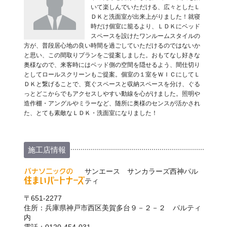
いて楽しんでいただける、広々としたＬ
ＤＫと洗面室が出来上がりました！就寝
時だけ個室に籠るより、ＬＤＫにベッド
スペースを設けたワンルームスタイルの
方が、普段居心地の良い時間を過ごしていただけるのではないか
と思い、この間取りプランをご提案しました。おもてなし好きな
奥様なので、来客時にはベッド側の空間を隠せるよう、間仕切り
としてロールスクリーンもご提案。個室の１室をＷＩＣにしてＬ
ＤＫと繋げることで、寛ぐスペースと収納スペースを分け、ぐる
っとどこからでもアクセスしやすい動線を心がけました。照明や
造作棚・アングルやミラーなど、随所に奥様のセンスが活かされ
た、とても素敵なＬＤＫ・洗面室になりました！
施工店情報
サンエース サンカラーズ西神パル
ティ
〒651-2277
住所：兵庫県神戸市西区美賀多台９－２－２ パルティ
内