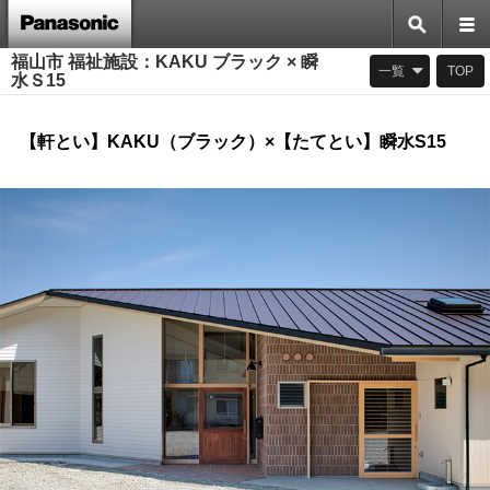
福山市 福祉施設：KAKU ブラック × 瞬
一覧
TOP
水Ｓ15
【軒とい】KAKU（ブラック）×【たてとい】瞬水S15