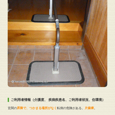
ご利用者情報（介護度、 疾病疾患名、ご利用者状況、住環境）
玄関の
昇降で、つかまる場所がなく
転倒の危険がある。
片麻痺
。