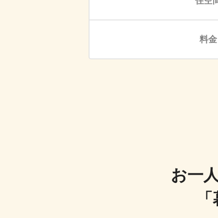
住空
料金
お一
「