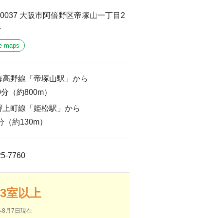
5-0037 大阪市阿倍野区帝塚山一丁目2
号
e maps
海高野線「帝塚山駅」から
0分（約800m）
堺上町線「姫松駅」から
分（約130m）
共用キッチン
25-7760
3室以上
年8月7日現在