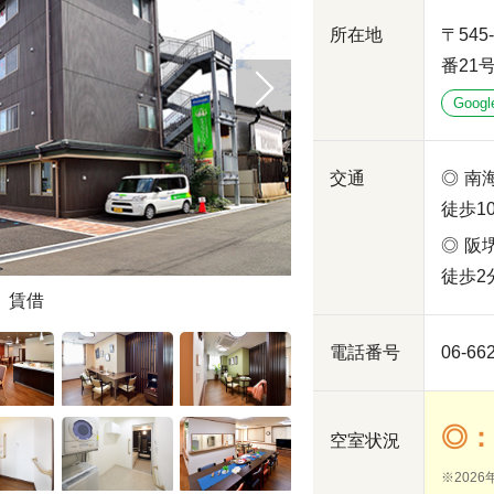
所在地
〒54
番21
Googl
交通
南
徒歩1
阪
徒歩2
：賃借
エントランス
電話番号
06-66
◎：
空室状況
※2026