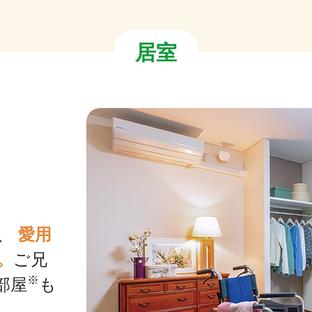
居室
ど、
愛用
。
ご兄
※
部屋
も