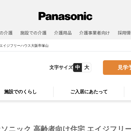
の介護
施設での介護
介護用品
介護事業者向け
採用情
エイジフリーハウス大阪帝塚山
中
大
見学
文字サイズ
施設での
くらし
ご入居に
あたって
ナソニック 高齢者向け住宅
エイジフリ