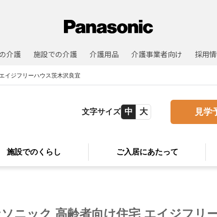
の介護
施設での介護
介護用品
介護事業者向け
採用情
エイジフリーハウス茨木沢良宜
中
大
見学
文字サイズ
施設での
くらし
ご入居に
あたって
ナソニック 高齢者向け住宅
エイジフリ