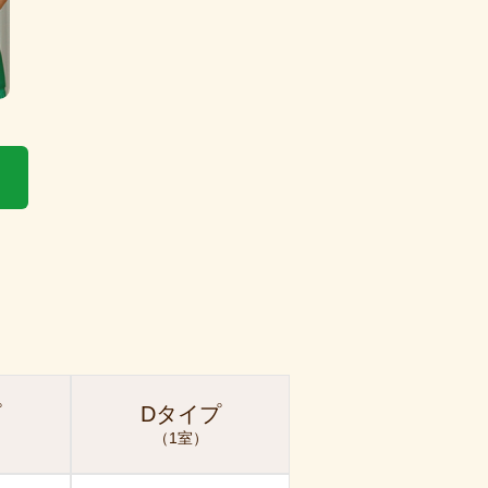
プ
Dタイプ
（1室）