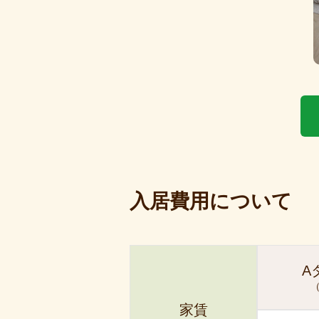
入居費用について
A
（
家賃