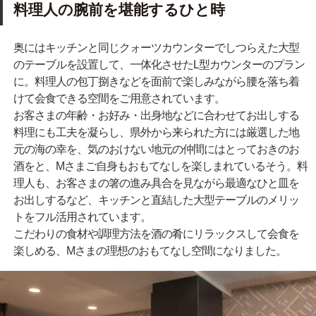
料理人の腕前を堪能するひと時
奥にはキッチンと同じクォーツカウンターでしつらえた大型
のテーブルを設置して、一体化させたL型カウンターのプラン
に。料理人の包丁捌きなどを面前で楽しみながら腰を落ち着
けて会食できる空間をご用意されています。
お客さまの年齢・お好み・出身地などに合わせてお出しする
料理にも工夫を凝らし、県外から来られた方には厳選した地
元の海の幸を、気のおけない地元の仲間にはとっておきのお
酒をと、Mさまご自身もおもてなしを楽しまれているそう。料
理人も、お客さまの箸の進み具合を見ながら最適なひと皿を
お出しするなど、キッチンと直結した大型テーブルのメリッ
トをフル活用されています。
こだわりの食材や調理方法を酒の肴にリラックスして会食を
楽しめる、Mさまの理想のおもてなし空間になりました。