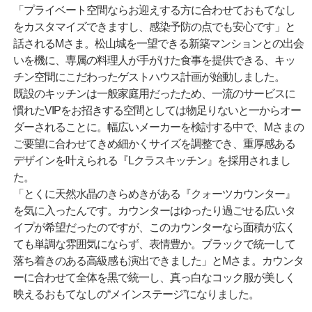
「プライベート空間ならお迎えする方に合わせておもてなし
をカスタマイズできますし、感染予防の点でも安心です」と
話されるMさま。松山城を一望できる新築マンションとの出会
いを機に、専属の料理人が手がけた食事を提供できる、キッ
チン空間にこだわったゲストハウス計画が始動しました。
既設のキッチンは一般家庭用だったため、一流のサービスに
慣れたVIPをお招きする空間としては物足りないと一からオー
ダーされることに。幅広いメーカーを検討する中で、Mさまの
ご要望に合わせてきめ細かくサイズを調整でき、重厚感ある
デザインを叶えられる『Lクラスキッチン』を採用されまし
た。
「とくに天然水晶のきらめきがある『クォーツカウンター』
を気に入ったんです。カウンターはゆったり過ごせる広いタ
イプが希望だったのですが、このカウンターなら面積が広く
ても単調な雰囲気にならず、表情豊か。ブラックで統一して
落ち着きのある高級感も演出できました」とMさま。カウンタ
ーに合わせて全体を黒で統一し、真っ白なコック服が美しく
映えるおもてなしの“メインステージ”になりました。