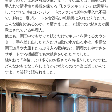
も使うので、なおさら気を遣います。その点では、簡単なお
手入れで清潔性と美観を保てる『Lクラスキッチン』は素晴ら
しいですね。特にレンジフードのファンは10年お手入れ不要
で、1年に一度プレートを食器洗い乾燥機に入れて洗うだけ。
こんな機能があるのか、と驚きました」と話すのはMさまが懇
意にされている料理人。
他にも、調理中でもサッと拭くだけでキレイを保てるカウン
ター、手を差し出したときだけ自動で水が出る水栓、多様な
調理道具や大皿もたっぷり入る収納など、調理のしやすさを
サポートする機能面でも太鼓判をいただきました。
Mさまは「今後、より多くのお客さまをお招きしたいですね。
どんなおもてなしをしようかと考えるのは本当に楽しいんで
すよ」と笑顔で語られました。