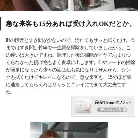
急な来客も15分あれば受け入れOKだとか。
IHの段差とすき間が少ないので、汚れてもサッと拭くだけ。今
まではすき間は竹串で一生懸命掃除をしていましたから、こ
の違いは大きいですね。調理した後の掃除がイヤであまりつ
くらなかった揚げ物もよく食卓に出します。IHやフードの掃除
が簡単になったら少々の油はねも気になりませんから。シン
クも拭くだけでキレイになるので、急な来客も、15分ほど前
に連絡してもらえればササッとキレイにできて大丈夫です
ね。