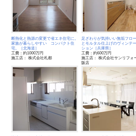
断熱化と熱源の変更で省エネ住宅に。
足ざわりが気持いい無垢フロ
家族が暮らしやすい コンパクト住
とモルタル仕上げのヴィンテ
宅。［北海道］
ション［兵庫県］
工費：約1000万円
工費：約600万円
施工店： 株式会社札都
施工店： 株式会社サンリフォ
阪店