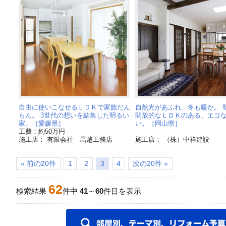
自由に使いこなせるＬＤＫで家族だん
自然光があふれ、冬も暖か。 
らん。 3世代の想いを結集した明るい
開放的なＬＤＫのある、エコ
家。［愛媛県］
い。［岡山県］
工費：約50万円
施工店： 有限会社 馬越工務店
施工店： （株）中祥建設
« 前の20件
1
2
3
4
次の20件 »
62
検索結果
件中
41
～
60
件目を表示