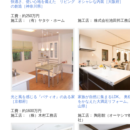
快適さ、使い心地を備えた リビング
オシャレな内装［大阪府］
の創造［神奈川県］
工費：約250万円
施工店： （有）ヤタケ・ホーム
施工店： 株式会社池田邦工務
光と風を感じる『パティオ』のある家
家族が自然に集まるLDK。 奥
［京都府］
をかなえた大満足リフォーム
山県］
工費：約1600万円
施工店： （株）木村工務店
施工店： 陶彩館（オーヤシマ
社）