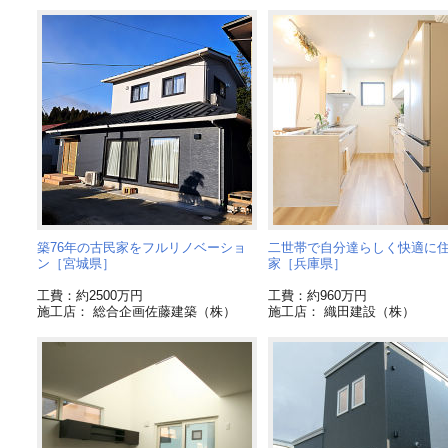
築76年の古民家をフルリノベーショ
二世帯で自分達らしく快適に
ン［宮城県］
家［兵庫県］
工費：約2500万円
工費：約960万円
施工店： 総合企画佐藤建築（株）
施工店： 織田建設（株）