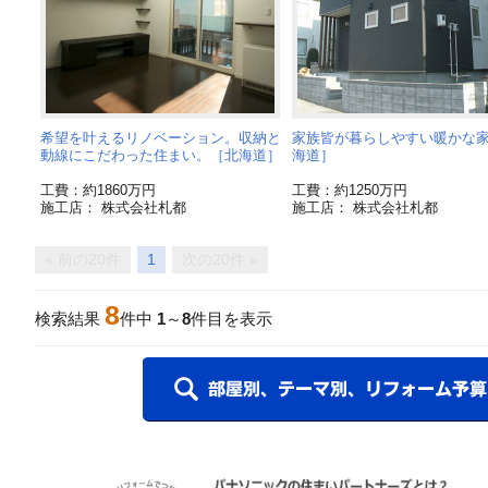
希望を叶えるリノベーション。収納と
家族皆が暮らしやすい暖かな
動線にこだわった住まい。［北海道］
海道］
工費：約1860万円
工費：約1250万円
施工店： 株式会社札都
施工店： 株式会社札都
« 前の20件
1
次の20件 »
8
検索結果
件中
1
～
8
件目を表示