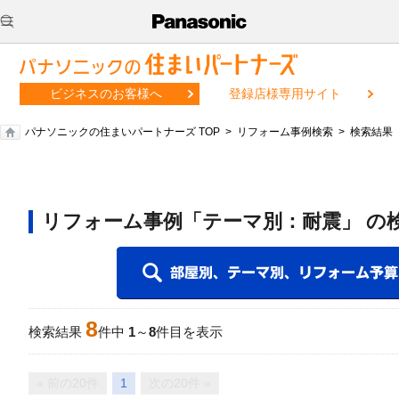
ビジネスのお客様へ
登録店様専用サイト
パナソニックの住まいパートナーズ TOP
リフォーム事例検索
検索結果
リフォーム事例「テーマ別：耐震」 の
8
検索結果
件中
1
～
8
件目を表示
« 前の20件
1
次の20件 »