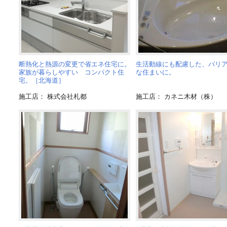
断熱化と熱源の変更で省エネ住宅に。
生活動線にも配慮した、バリ
家族が暮らしやすい コンパクト住
な住まいに。
宅。［北海道］
施工店： 株式会社札都
施工店： カネニ木材（株）