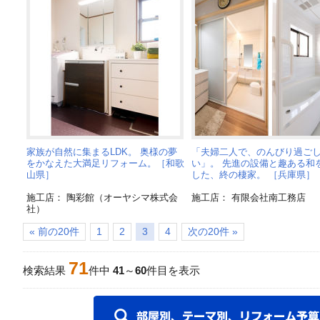
家族が自然に集まるLDK。 奥様の夢
「夫婦二人で、のんびり過ご
をかなえた大満足リフォーム。［和歌
い」。 先進の設備と趣ある和
山県］
した、終の棲家。 ［兵庫県］
施工店： 陶彩館（オーヤシマ株式会
施工店： 有限会社南工務店
社）
« 前の20件
1
2
3
4
次の20件 »
71
検索結果
件中
41
～
60
件目を表示