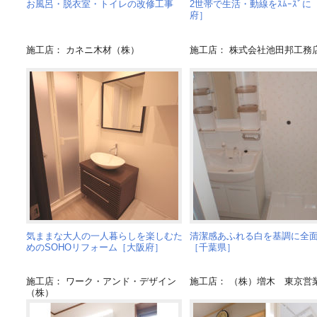
お風呂・脱衣室・トイレの改修工事
2世帯で生活・動線をｽﾑｰｽﾞに
府］
施工店： カネニ木材（株）
施工店： 株式会社池田邦工務
気ままな大人の一人暮らしを楽しむた
清潔感あふれる白を基調に全
めのSOHOリフォーム［大阪府］
［千葉県］
施工店： ワーク・アンド・デザイン
施工店： （株）増木 東京営
（株）