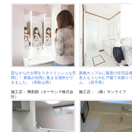
昔ながらの土間をスタイリッシュな空
新婚カップルに最新の住宅設
間に！ 家族が自然に集まる場所がで
友人もうらやむ戸建て水廻り
きました。［和歌山県］
ム。［岩手県］
施工店： 陶彩館（オーヤシマ株式会
施工店： （株）サンライフ
社）