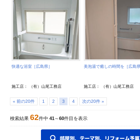
快適な浴室［広島県］
美泡湯で癒しの時間を［広島
施工店： （有）山尾工務店
施工店： （有）山尾工務店
« 前の20件
1
2
3
4
次の20件 »
62
検索結果
件中
41
～
60
件目を表示