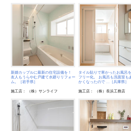
新婚カップルに最新の住宅設備を！
タイル貼りで寒かったお風呂
友人もうらやむ戸建て水廻りリフォー
フリー化。 お風呂も洗面室も
ム。［岩手県］
かくなったので ...［兵庫県］
施工店： （株）サンライフ
施工店： （株）長浜工務店