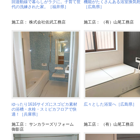
回遊動線で暮らしがラクに。子育て世
機能がたくさんある浴室換気
代の洗練された家。［福井県］
［広島県］
施工店： 株式会社佐武工務店
施工店： （有）山尾工務店
ゆったり1616サイズにスゴピカ素材
広々とした浴室へ［広島県］
の浴槽・水栓・スミピカフロアで快
適！［兵庫県］
施工店： サンカラーズリフォーム
施工店： （有）山尾工務店
御影店