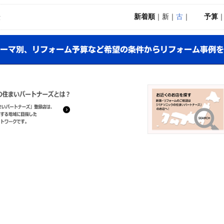
新着順
｜新｜
古
｜
予算
示