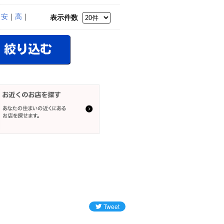
｜
安
｜
高
｜
表示件数