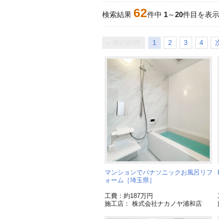
62
検索結果
件中
1
～
20
件目を表
« 前の20件
1
2
3
4
マンションでパナソニックお風呂リフ
ォーム［埼玉県］
工費：約187万円
施工店： 株式会社ナカノヤ浦和店