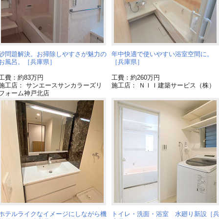
砂問題解決。お掃除しやすさが魅力の
年中快適で使いやすい浴室空間に。
お風呂。［兵庫県］
［兵庫県］
工費：約83万円
工費：約260万円
施工店： サンエースサンカラーズリ
施工店： ＮＩＩ建築サービス（株）
フォーム神戸北店
ホテルライクなイメージにしながら機
トイレ・洗面・浴室 水廻り新設［