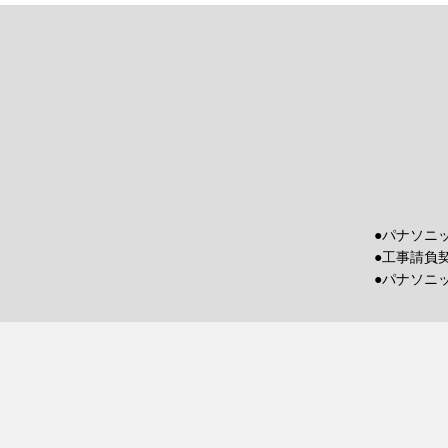
●パナソニ
●工事請負
●パナソニ