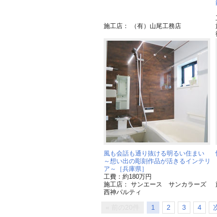
施工店： （有）山尾工務店
風も会話も通り抜ける明るい住まい
～想い出の彫刻作品が活きるインテリ
ア～［兵庫県］
工費：約180万円
施工店： サンエース サンカラーズ
西神パルティ
« 前の20件
1
2
3
4