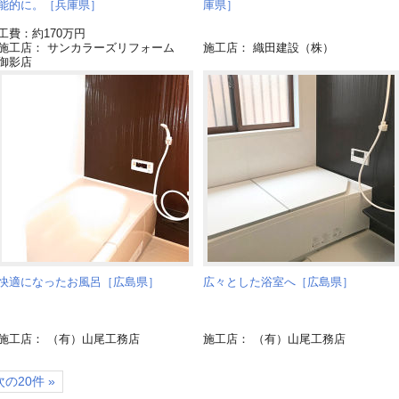
能的に。［兵庫県］
庫県］
工費：約170万円
施工店： サンカラーズリフォーム
施工店： 織田建設（株）
御影店
快適になったお風呂［広島県］
広々とした浴室へ［広島県］
施工店： （有）山尾工務店
施工店： （有）山尾工務店
次の20件 »