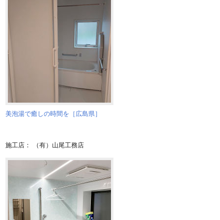
美泡湯で癒しの時間を［広島県］
施工店： （有）山尾工務店