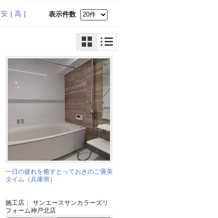
｜
安
｜
高
｜
表示件数
足
一日の疲れを癒すとっておきのご褒美
タイム［兵庫県］
施工店： サンエースサンカラーズリ
フォーム神戸北店