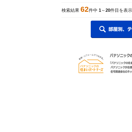
62
検索結果
件中
1
～
20
件目を表