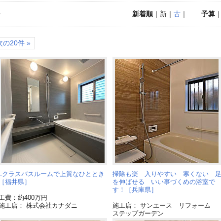
新着順
｜新｜
古
｜
予算
示
次の20件 »
Lクラスバスルームで上質なひととき
掃除も楽 入りやすい 寒くない 
［福井県］
を伸ばせる いい事づくめの浴室で
す！［兵庫県］
工費：約400万円
施工店： 株式会社カナダニ
施工店： サンエース リフォーム
ステップガーデン