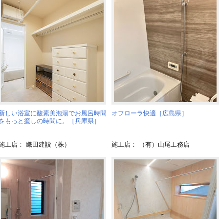
新しい浴室に酸素美泡湯でお風呂時間
オフローラ快適［広島県］
をもっと癒しの時間に。［兵庫県］
施工店： 織田建設（株）
施工店： （有）山尾工務店