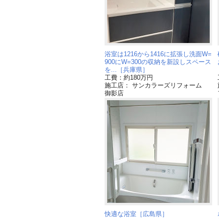
浴室は1216から1416に拡張し洗面W=
900にW=300の収納を新設しスペース
を...［兵庫県］
工費：約180万円
施工店： サンカラーズリフォーム
御影店
快適な浴室［広島県］