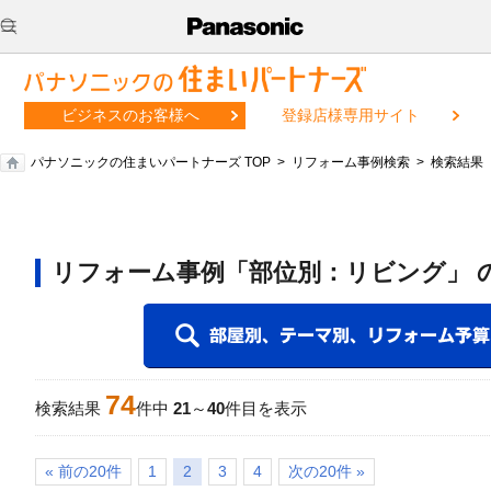
ビジネスのお客様へ
登録店様専用サイト
パナソニックの住まいパートナーズ TOP
リフォーム事例検索
検索結果
リフォーム事例「部位別：リビング」 
74
検索結果
件中
21
～
40
件目を表示
« 前の20件
1
2
3
4
次の20件 »