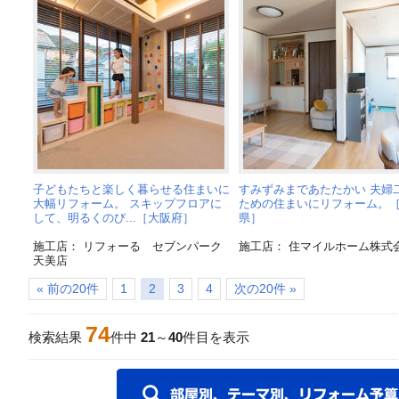
子どもたちと楽しく暮らせる住まいに
すみずみまであたたかい 夫婦
大幅リフォーム。 スキップフロアに
ための住まいにリフォーム。
して、明るくのび...［大阪府］
県］
施工店： リフォーる セブンパーク
施工店： 住マイルホーム株式
天美店
« 前の20件
1
2
3
4
次の20件 »
74
検索結果
件中
21
～
40
件目を表示