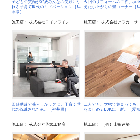
子どもの笑顔が家族みんなの笑顔にな
今回のリフォームの主役、堀
れる子育て世代のリノベーション［兵
えた小上がりの畳コーナー［
庫県］
施工店： 株式会社ライフライン
施工店： 株式会社アラカーサ
回遊動線で暮らしがラクに。子育て世
二人でも、大勢で集まっても
代の洗練された家。［福井県］
を楽しめるLDKに一新。［愛
施工店： 株式会社佐武工務店
施工店： （有）山敏建築