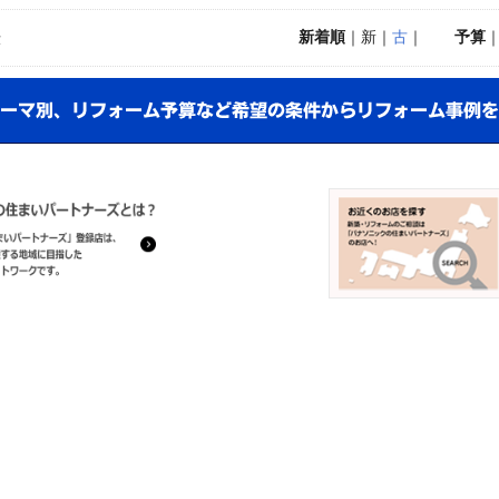
新着順
｜新｜
古
｜
予算
示