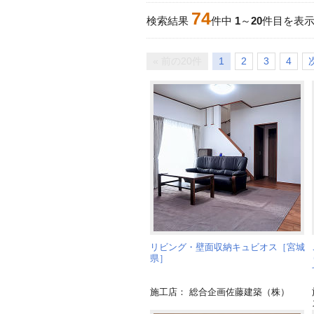
74
検索結果
件中
1
～
20
件目を表
« 前の20件
1
2
3
4
リビング・壁面収納キュビオス［宮城
県］
施工店： 総合企画佐藤建築（株）