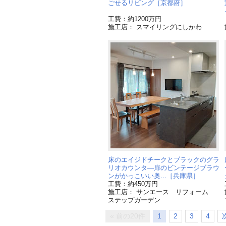
ごせるリビング［京都府］
工費：約1200万円
施工店： スマイリングにしかわ
床のエイジドチークとブラックのグラ
リオカウンタ―扉のビンテージブラウ
ンがかっこいい奥...［兵庫県］
工費：約450万円
施工店： サンエース リフォーム
ステップガーデン
« 前の20件
1
2
3
4