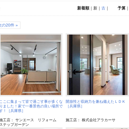
新着順
｜新｜
古
｜
予算
示
次の20件 »
ここに集まって皆で過ごす事が多くな
開放性と収納力を兼ね備えたＬＤＫ
りました！家で一番景色の良い場所で
［兵庫県］
す！［兵庫県］
施工店： サンエース リフォーム
施工店： 株式会社アラカーサ
ステップガーデン