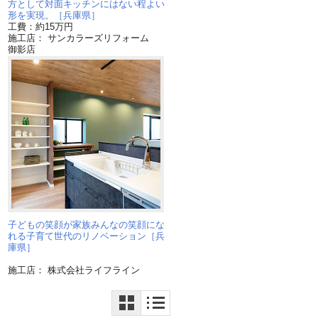
、
方として対面キッチンにはない程よい
形を実現。［兵庫県］
工費：約15万円
施工店： サンカラーズリフォーム
御影店
子どもの笑顔が家族みんなの笑顔にな
れる子育て世代のリノベーション［兵
庫県］
施工店： 株式会社ライフライン