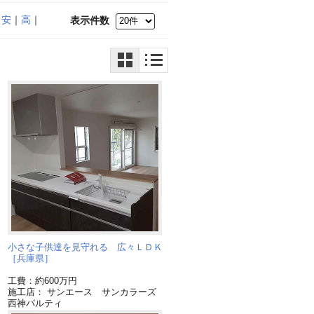
｜
安
｜
高
｜
表示件数
小さな子供達を見守れる 広々ＬＤＫ
［兵庫県］
工費：約600万円
施工店： サンエース サンカラーズ
西神パルティ