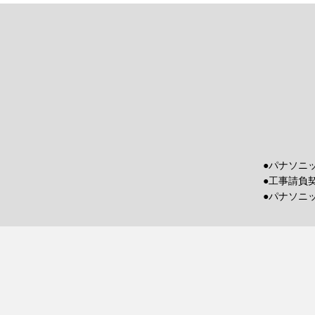
●パナソニ
●工事請負
●パナソニ