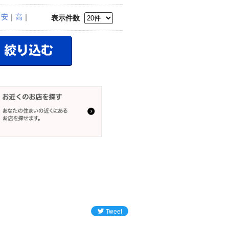
｜
安
｜
高
｜
表示件数