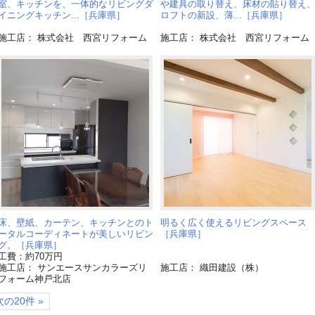
室、キッチンを、一体的なリビングダ
や建具の取り替え、床材の貼り替え
イニングキッチン...［兵庫県］
ロフトの新設、薄...［兵庫県］
施工店： 株式会社 西宮リフォーム
施工店： 株式会社 西宮リフォーム
床、壁紙、カーテン、キッチンとのト
明るく広く使えるリビングスペース
ータルコーディネートが美しいリビン
［兵庫県］
グ。［兵庫県］
工費：約70万円
施工店： サンエースサンカラーズリ
施工店： 織田建設（株）
フォーム神戸北店
次の20件 »