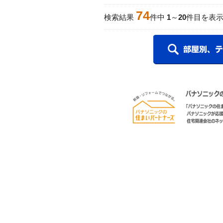
74
検索結果
件中
1
～
20
件目を表