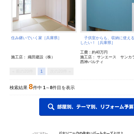
住み継いでいく家［兵庫県］
子供室からも、収納に使える
したい！［兵庫県］
工費：約40万円
施工店： 織田建設（株）
施工店： サンエース サンカ
西神パルティ
« 前の20件
1
次の20件 »
8
検索結果
件中
1
～
8
件目を表示