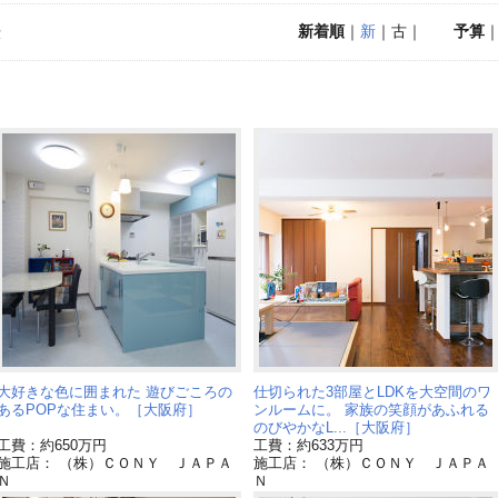
新着順
｜
新
｜古｜
予算
示
大好きな色に囲まれた 遊びごころの
仕切られた3部屋とLDKを大空間のワ
あるPOPな住まい。［大阪府］
ンルームに。 家族の笑顔があふれる
のびやかなL...［大阪府］
工費：約650万円
工費：約633万円
施工店： （株）ＣＯＮＹ ＪＡＰＡ
施工店： （株）ＣＯＮＹ ＪＡＰＡ
Ｎ
Ｎ