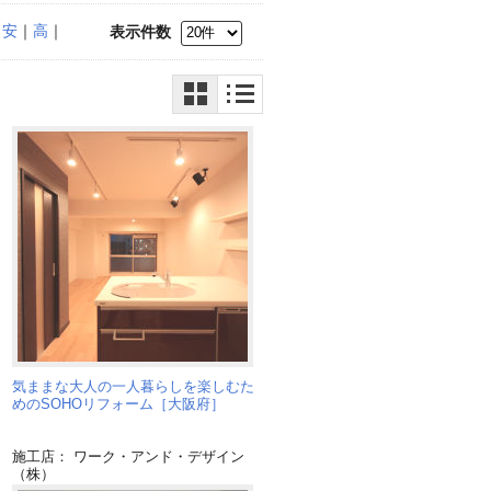
｜
安
｜
高
｜
表示件数
気ままな大人の一人暮らしを楽しむた
めのSOHOリフォーム［大阪府］
施工店： ワーク・アンド・デザイン
（株）