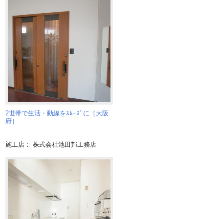
2世帯で生活・動線をｽﾑｰｽﾞに［大阪
府］
施工店： 株式会社池田邦工務店