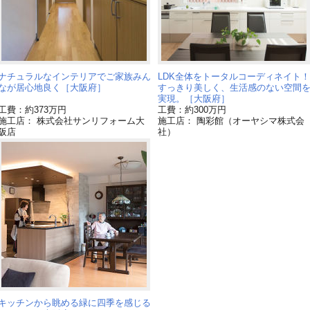
ナチュラルなインテリアでご家族みん
LDK全体をトータルコーディネイト！
なが居心地良く［大阪府］
すっきり美しく、生活感のない空間
実現。［大阪府］
工費：約373万円
工費：約300万円
施工店： 株式会社サンリフォーム大
施工店： 陶彩館（オーヤシマ株式会
阪店
社）
キッチンから眺める緑に四季を感じる