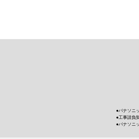
●パナソニ
●工事請負
●パナソニ