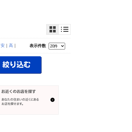
｜
安
｜
高
｜
表示件数