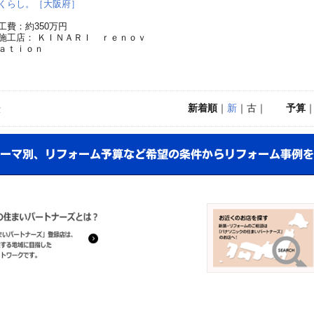
くらし。［大阪府］
工費：約350万円
施工店： ＫＩＮＡＲＩ ｒｅｎｏｖ
ａｔｉｏｎ
新着順
｜
新
｜古｜
予算
示