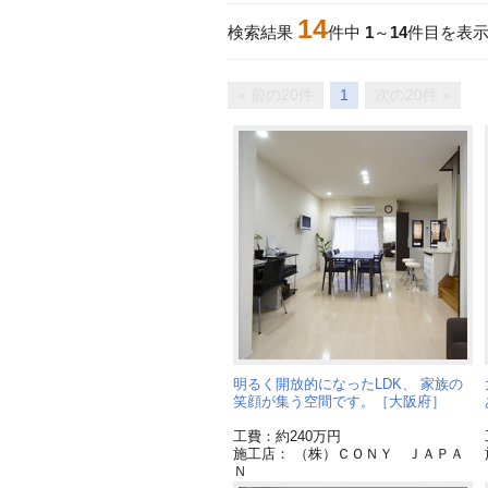
14
検索結果
件中
1
～
14
件目を表
« 前の20件
1
次の20件 »
明るく開放的になったLDK、 家族の
笑顔が集う空間です。［大阪府］
工費：約240万円
施工店： （株）ＣＯＮＹ ＪＡＰＡ
Ｎ