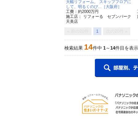
大幅リフォーム。 スキップフロアに
して、明るくのび...［大阪府］
工費：約2000万円
施工店： リフォーる セブンパーク
天美店
« 前の20件
1
次の20件 »
14
検索結果
件中
1
～
14
件目を表