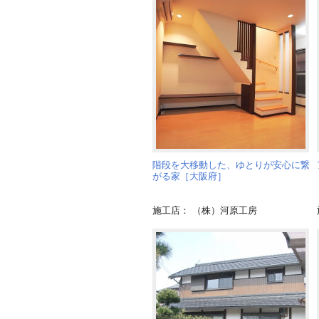
階段を大移動した、ゆとりが安心に繋
がる家［大阪府］
施工店： （株）河原工房