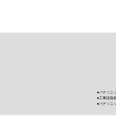
●パナソニ
●工事請負
●パナソニ