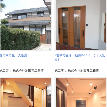
古民家再生［大阪府］
2世帯で生活・動線をｽﾑｰｽﾞに［大阪
府］
施工店： 株式会社池田邦工務店
施工店： 株式会社池田邦工務店