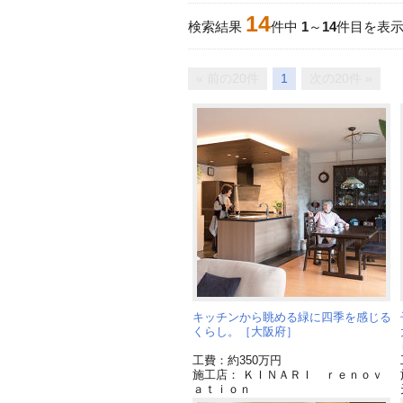
14
検索結果
件中
1
～
14
件目を表
« 前の20件
1
次の20件 »
キッチンから眺める緑に四季を感じる
くらし。［大阪府］
工費：約350万円
施工店： ＫＩＮＡＲＩ ｒｅｎｏｖ
ａｔｉｏｎ