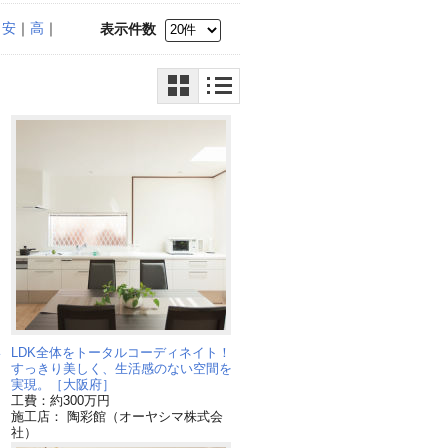
｜
安
｜
高
｜
表示件数
い
LDK全体をトータルコーディネイト！
すっきり美しく、生活感のない空間を
実現。［大阪府］
工費：約300万円
施工店： 陶彩館（オーヤシマ株式会
社）