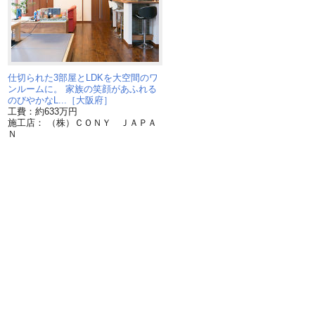
た
仕切られた3部屋とLDKを大空間のワ
ンルームに。 家族の笑顔があふれる
のびやかなL...［大阪府］
工費：約633万円
施工店： （株）ＣＯＮＹ ＪＡＰＡ
Ｎ