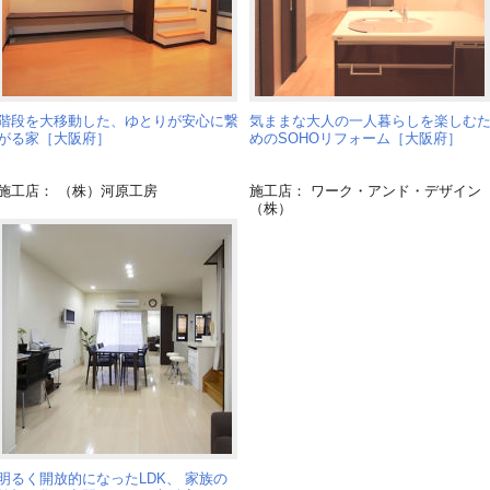
階段を大移動した、ゆとりが安心に繋
気ままな大人の一人暮らしを楽しむ
がる家［大阪府］
めのSOHOリフォーム［大阪府］
施工店： （株）河原工房
施工店： ワーク・アンド・デザイン
（株）
明るく開放的になったLDK、 家族の