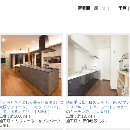
新着順
｜新｜
古
｜
予算
示
子どもたちと楽しく暮らせる住まいに
決め手は見た目スッキリ、使いやす
大幅リフォーム。 スキップフロアに
トリプルワイドIH。 ツートンカラー
して、明るくのび...［大阪府］
のキッチンで...［大阪府］
工費：約2000万円
工費：約120万円
施工店： リフォーる セブンパーク
施工店： 双伸建設（株）
天美店