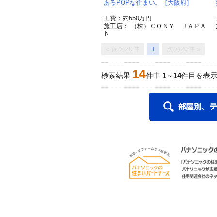
あるPOPな住まい。［大阪府］
工費：約650万円
施工店： （株）ＣＯＮＹ ＪＡＰＡ
Ｎ
« 前の20件
1
次の20件 »
14
検索結果
件中
1
～
14
件目を表