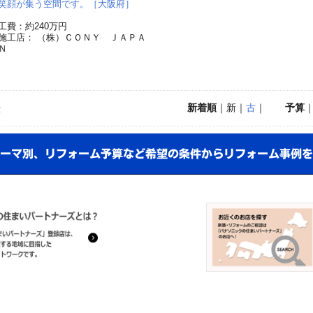
笑顔が集う空間です。［大阪府］
工費：約240万円
施工店： （株）ＣＯＮＹ ＪＡＰＡ
Ｎ
新着順
｜新｜
古
｜
予算
示