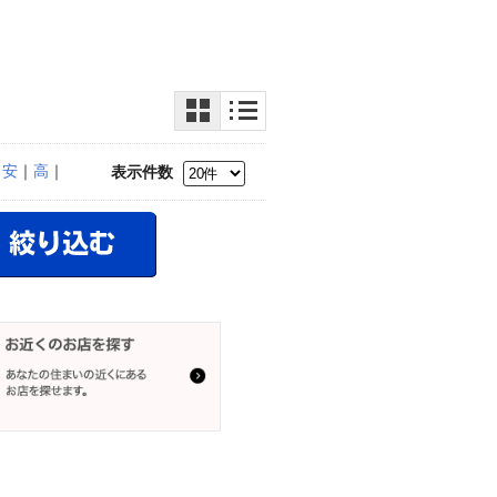
｜
安
｜
高
｜
表示件数