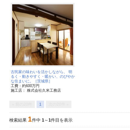
古民家の味わいを活かしながら、 明
るく・動きやすく・暖かい、のびやか
な住まいに。［茨城県］
工費：約600万円
施工店： 株式会社久米工務店
« 前の20件
1
次の20件 »
1
検索結果
件中
1
～
1
件目を表示