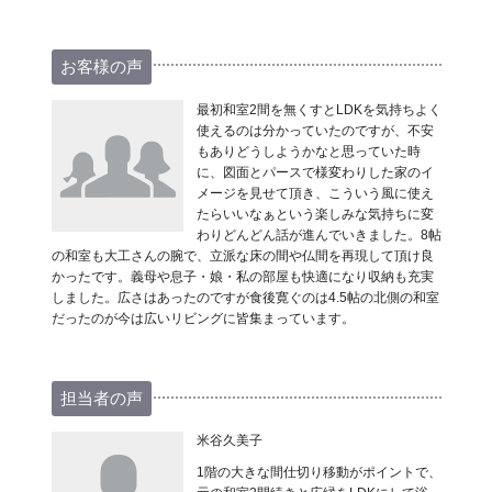
お客様の声
最初和室2間を無くすとLDKを気持ちよく
使えるのは分かっていたのですが、不安
もありどうしようかなと思っていた時
に、図面とパースで様変わりした家のイ
メージを見せて頂き、こういう風に使え
たらいいなぁという楽しみな気持ちに変
わりどんどん話が進んでいきました。8帖
の和室も大工さんの腕で、立派な床の間や仏間を再現して頂け良
かったです。義母や息子・娘・私の部屋も快適になり収納も充実
しました。広さはあったのですが食後寛ぐのは4.5帖の北側の和室
だったのが今は広いリビングに皆集まっています。
担当者の声
米谷久美子
1階の大きな間仕切り移動がポイントで、