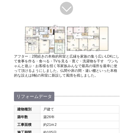
アフター：2間続きの本格的和室と広縁を家族の集う広いLDKにし
て食事を作る・食べる・TVを見る・寛ぐ・洗濯物を干す ワンち
ゃんと遊ぶ・お客様を招く等家族みんなで最高の場所を最幸に使
って頂けるようにしました。仏間や床の間・違い棚といった本格
的な設えは8帖の和室に新設して風情を残しました。
リフォームデータ
建物種別
戸建て
築年数
築26年
工事面積
約21m
2
施工期間
約105日