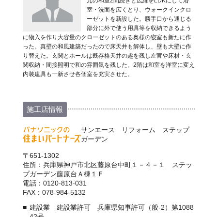
元の和室2間続きと広縁をLDKにして浴
室・洗面を広くとり、ウォークインクロ
ーゼットを新設した。勝手口から通じる
部分に外で使う用具等を収納できるよう
に物入を作り大容量のクローゼットのある奥様の寝室も新たに作
った。真壁の和風建築だったので床天井も解体し、壁も大壁に作
り替えた。玄関とホールは既存格天井の趣を残し左官や床材・玄
関収納・間接照明で和の雰囲気を残した。2階は和室を洋室に変え
内装建具も一新させ各個室を充実させた。
施工店情報
サンエース リフォーム ステップ
ガーデン
〒651-1302
住所：兵庫県神戸市北区藤原台中町１－４－１ ステッ
プガーデン藤原台Ａ棟１Ｆ
電話：0120-813-031
FAX：078-984-5132
建設業 建設業許可 兵庫県知事許可（般-2）第1088
42号