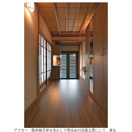
アフター：既存格天井を生かして明るめの珪藻土壁にして、床を