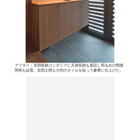
アフター：玄関収納コンポリアに天袋収納も新設し明るめの間接
照明も設置。玄関土間も大判のタイルを貼って豪華に仕上げた。