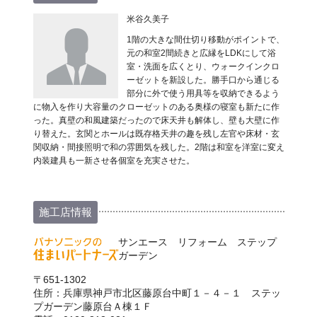
米谷久美子
1階の大きな間仕切り移動がポイントで、
元の和室2間続きと広縁をLDKにして浴
室・洗面を広くとり、ウォークインクロ
ーゼットを新設した。勝手口から通じる
部分に外で使う用具等を収納できるよう
に物入を作り大容量のクローゼットのある奥様の寝室も新たに作
った。真壁の和風建築だったので床天井も解体し、壁も大壁に作
り替えた。玄関とホールは既存格天井の趣を残し左官や床材・玄
関収納・間接照明で和の雰囲気を残した。2階は和室を洋室に変え
内装建具も一新させ各個室を充実させた。
施工店情報
サンエース リフォーム ステップ
ガーデン
〒651-1302
住所：兵庫県神戸市北区藤原台中町１－４－１ ステッ
プガーデン藤原台Ａ棟１Ｆ