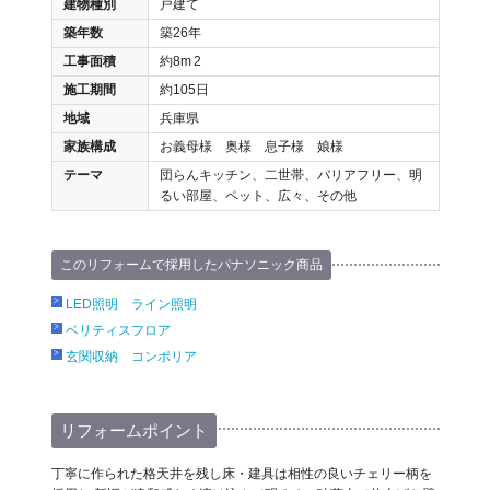
建物種別
戸建て
築年数
築26年
工事面積
約8m
2
施工期間
約105日
地域
兵庫県
家族構成
お義母様 奥様 息子様 娘様
テーマ
団らんキッチン、二世帯、バリアフリー、明
るい部屋、ペット、広々、その他
このリフォームで採用したパナソニック商品
LED照明 ライン照明
ベリティスフロア
玄関収納 コンポリア
リフォームポイント
丁寧に作られた格天井を残し床・建具は相性の良いチェリー柄を