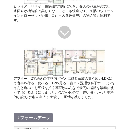
ビフォア：LDKが一番快適な場所にでき、各人の部屋が充実し、
水回りが機能的で美しくなってとても快適です。１階のウォーク
インクローゼットや勝手口から入る外部専用の物入等も便利で
す。
アフター：2間続きの本格的和室と広縁を家族の集う広いLDKにし
て食事を作る・食べる・TVを見る・寛ぐ・洗濯物を干す ワンち
ゃんと遊ぶ・お客様を招く等家族みんなで最高の場所を最幸に使
って頂けるようにしました。仏間や床の間・違い棚といった本格
的な設えは8帖の和室に新設して風情を残しました。
リフォームデータ