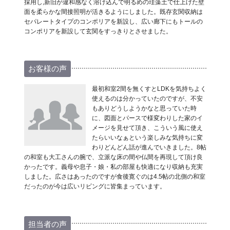
採用し,新旧が違和感なく溶け込んで明るめの珪藻土で仕上げた壁
面を柔らかな間接照明が活きるようにしました。既存玄関収納は
セパレートタイプのコンポリアを新設し、広い廊下にもトールの
コンポリアを新設して玄関をすっきりとさせました。
お客様の声
最初和室2間を無くすとLDKを気持ちよく
使えるのは分かっていたのですが、不安
もありどうしようかなと思っていた時
に、図面とパースで様変わりした家のイ
メージを見せて頂き、こういう風に使え
たらいいなぁという楽しみな気持ちに変
わりどんどん話が進んでいきました。8帖
の和室も大工さんの腕で、立派な床の間や仏間を再現して頂け良
かったです。義母や息子・娘・私の部屋も快適になり収納も充実
しました。広さはあったのですが食後寛ぐのは4.5帖の北側の和室
だったのが今は広いリビングに皆集まっています。
担当者の声