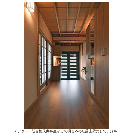
アフター：既存格天井を生かして明るめの珪藻土壁にして、床を