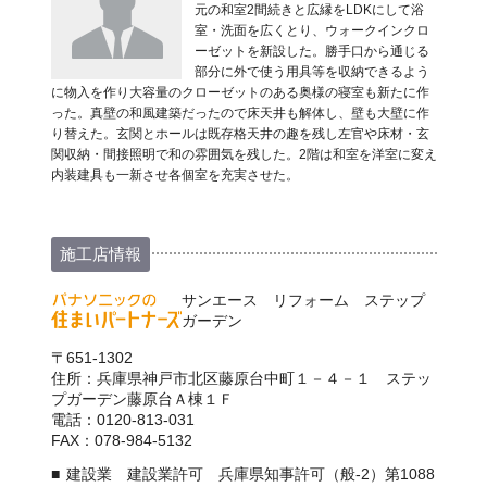
元の和室2間続きと広縁をLDKにして浴
室・洗面を広くとり、ウォークインクロ
ーゼットを新設した。勝手口から通じる
部分に外で使う用具等を収納できるよう
に物入を作り大容量のクローゼットのある奥様の寝室も新たに作
った。真壁の和風建築だったので床天井も解体し、壁も大壁に作
り替えた。玄関とホールは既存格天井の趣を残し左官や床材・玄
関収納・間接照明で和の雰囲気を残した。2階は和室を洋室に変え
内装建具も一新させ各個室を充実させた。
施工店情報
サンエース リフォーム ステップ
ガーデン
〒651-1302
住所：兵庫県神戸市北区藤原台中町１－４－１ ステッ
プガーデン藤原台Ａ棟１Ｆ
電話：0120-813-031
FAX：078-984-5132
建設業 建設業許可 兵庫県知事許可（般-2）第1088