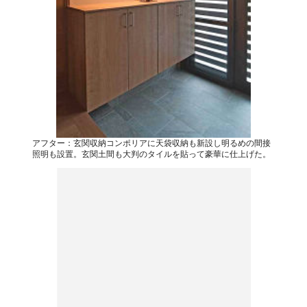
アフター：玄関収納コンポリアに天袋収納も新設し明るめの間接
照明も設置。玄関土間も大判のタイルを貼って豪華に仕上げた。