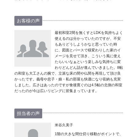
お客様の声
最初和室2間を無くすとLDKを気持ちよく
使えるのは分かっていたのですが、不安
もありどうしようかなと思っていた時
に、図面とパースで様変わりした家のイ
メージを見せて頂き、こういう風に使え
たらいいなぁという楽しみな気持ちに変
わりどんどん話が進んでいきました。8帖
の和室も大工さんの腕で、立派な床の間や仏間を再現して頂け良
かったです。義母や息子・娘・私の部屋も快適になり収納も充実
しました。広さはあったのですが食後寛ぐのは4.5帖の北側の和室
だったのが今は広いリビングに皆集まっています。
担当者の声
米谷久美子
1階の大きな間仕切り移動がポイントで、