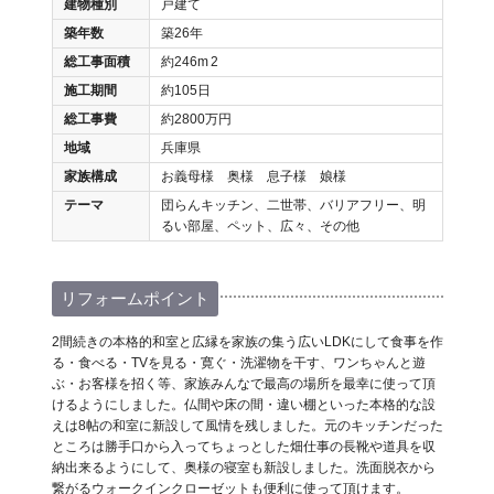
建物種別
戸建て
築年数
築26年
総工事面積
約246m
2
施工期間
約105日
総工事費
約2800万円
地域
兵庫県
家族構成
お義母様 奥様 息子様 娘様
テーマ
団らんキッチン、二世帯、バリアフリー、明
るい部屋、ペット、広々、その他
リフォームポイント
2間続きの本格的和室と広縁を家族の集う広いLDKにして食事を作
る・食べる・TVを見る・寛ぐ・洗濯物を干す、ワンちゃんと遊
ぶ・お客様を招く等、家族みんなで最高の場所を最幸に使って頂
けるようにしました。仏間や床の間・違い棚といった本格的な設
えは8帖の和室に新設して風情を残しました。元のキッチンだった
ところは勝手口から入ってちょっとした畑仕事の長靴や道具を収
納出来るようにして、奥様の寝室も新設しました。洗面脱衣から
繋がるウォークインクローゼットも便利に使って頂けます。