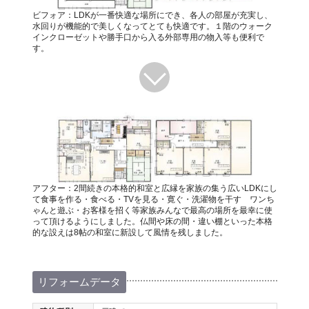
ビフォア：LDKが一番快適な場所にでき、各人の部屋が充実し、
水回りが機能的で美しくなってとても快適です。１階のウォーク
インクローゼットや勝手口から入る外部専用の物入等も便利で
す。
アフター：2間続きの本格的和室と広縁を家族の集う広いLDKにし
て食事を作る・食べる・TVを見る・寛ぐ・洗濯物を干す ワンち
ゃんと遊ぶ・お客様を招く等家族みんなで最高の場所を最幸に使
って頂けるようにしました。仏間や床の間・違い棚といった本格
的な設えは8帖の和室に新設して風情を残しました。
リフォームデータ