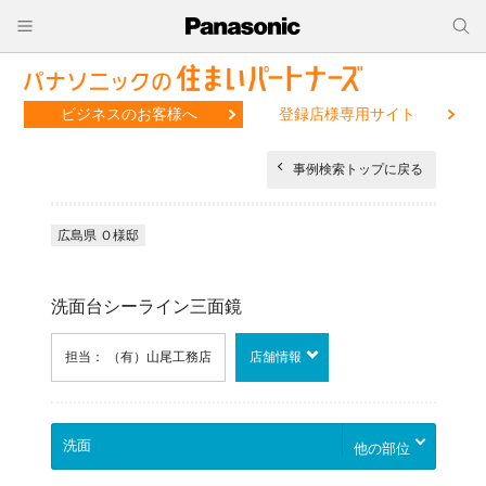
ビジネスのお客様へ
登録店様専用サイト
事例検索トップに戻る
広島県 Ｏ様邸
洗面台シーライン三面鏡
担当： （有）山尾工務店
店舗情報
他の部位