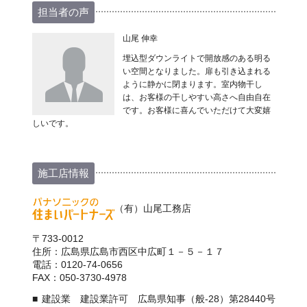
担当者の声
山尾 伸幸
埋込型ダウンライトで開放感のある明る
い空間となりました。扉も引き込まれる
ように静かに閉まります。室内物干し
は、お客様の干しやすい高さへ自由自在
です。お客様に喜んでいただけて大変嬉
しいです。
施工店情報
（有）山尾工務店
〒733-0012
住所：広島県広島市西区中広町１－５－１７
電話：0120-74-0656
FAX：050-3730-4978
建設業 建設業許可 広島県知事（般-28）第28440号