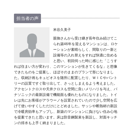
担当者の声
米谷久美子
親御さんから受け継ぎ長年住み続けてこ
られ築46年を迎えるマンションは、ロケ
ーションが素晴らしく、間取りの一新と
設備等の入れ替えをすれば快適に住める
と思い、初回伺った時に感じた「こうす
れば住まい方が変わり、このマンションが生きてくるな」と想像
できたものをご提案し、ほぼそのままのプランで形になりまし
た。収納計画もキュビオスを随所に配置したり、ＷＩＣやパント
リーの設置ですぐ取り出して、さっとしまえるよう考えました。
アクセントクロスや天井クロスも空間に良いメリハリを与え、パ
ナソニックの最新設備で機能面も優れたものになりました。トイ
レは先にお客様がアラウーノを設置されていたので少し空間を広
げて使いやすくしただけにとどめました。サッシや断熱材の新設
で冷暖房効率もアップし、新築のマンションに負けない住み心地
を提案できたと思います。床は防音鋼製束を新設し、対面キッチ
ンの排水も上手く納まりました。