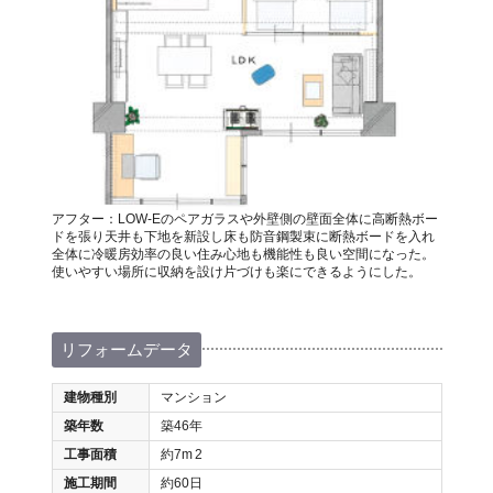
アフター：LOW-Eのペアガラスや外壁側の壁面全体に高断熱ボー
ドを張り天井も下地を新設し床も防音鋼製束に断熱ボードを入れ
全体に冷暖房効率の良い住み心地も機能性も良い空間になった。
使いやすい場所に収納を設け片づけも楽にできるようにした。
リフォームデータ
建物種別
マンション
築年数
築46年
工事面積
約7m
2
施工期間
約60日