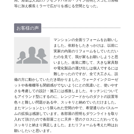
用。浴室は人気のアクセントパネル・ライン照明とスゴピカ浴槽
等に加え横長ミラーで広がりを感じる空間となった。
お客様の声
マンションの全面リフォームをお願いし
ました。依頼をしたきっかけは、以前に
実家の内装のリフォームをしていただい
たのを見て、我が家もお願いしようと思
いました。改装に際して、大きな家具類
や電化製品の運び出しは個人でするには
難しかったのですが、全て大工さん、設
備の方に動かしていただき助かりました。ウォークインクローゼ
ットや各種棚等も閉鎖感がでないようにとの気遣いと、使いやす
さを考慮しての設計・施工には感激しました。キッチンについて
もアイランド型にするのに、レンジフードからのダクトの設置等
色々と難しい問題がある中、スッキリと納めていただけました。
またマンションという限られた空間の中で、希望通りのバスルー
ムの拡張は感謝しています。各部屋の照明もダウンライトを取り
入れて頂けたので各部屋ごとに天井・壁のクロスにこだわっても
スッキリと納まり満足しました。またリフォームを考えた時はお
願いしたいと思います。