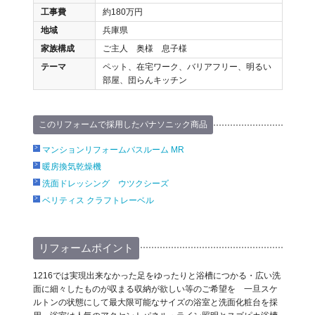
工事費
約180万円
地域
兵庫県
家族構成
ご主人 奥様 息子様
テーマ
ペット、在宅ワーク、バリアフリー、明るい
部屋、団らんキッチン
このリフォームで採用したパナソニック商品
マンションリフォームバスルーム MR
暖房換気乾燥機
洗面ドレッシング ウツクシーズ
ベリティス クラフトレーベル
リフォームポイント
1216では実現出来なかった足をゆったりと浴槽につかる・広い洗
面に細々したものが収まる収納が欲しい等のご希望を 一旦スケ
ルトンの状態にして最大限可能なサイズの浴室と洗面化粧台を採