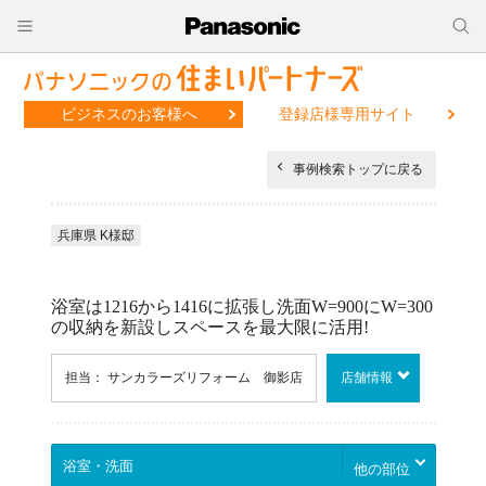
ビジネスのお客様へ
登録店様専用サイト
事例検索トップに戻る
兵庫県 K様邸
浴室は1216から1416に拡張し洗面W=900にW=300
の収納を新設しスペースを最大限に活用!
担当： サンカラーズリフォーム 御影店
店舗情報
他の部位