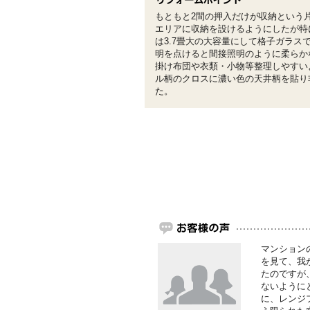
もともと2間の押入だけが収納という
エリアに収納を設けるようにしたが特に寝室
は3.7畳大の大容量にして格子ガラス
明を点けると間接照明のように柔らか
掛け布団や衣類・小物等整理しやすい
ル柄のクロスに濃い色の天井柄を貼り
た。
マンション
を見て、我
たのですが
ないように
に、レンジ