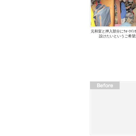
元和室と押入部分にｳｫｰｸｲﾝｸ
設けたいというご希望