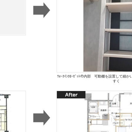
ｳｫｰｸｲﾝｸﾛｰｾﾞｯﾄの内部 可動棚を設置して
すく