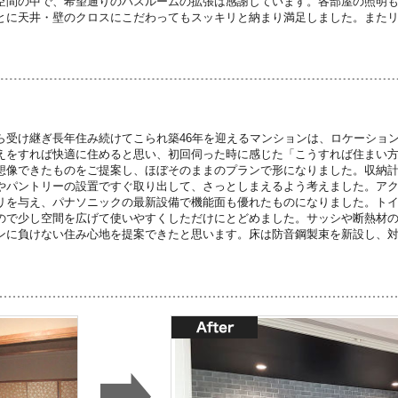
空間の中で、希望通りのバスルームの拡張は感謝しています。各部屋の照明
とに天井・壁のクロスにこだわってもスッキリと納まり満足しました。また
。
ら受け継ぎ長年住み続けてこられ築46年を迎えるマンションは、ロケーショ
えをすれば快適に住めると思い、初回伺った時に感じた「こうすれば住まい
想像できたものをご提案し、ほぼそのままのプランで形になりました。収納
やパントリーの設置ですぐ取り出して、さっとしまえるよう考えました。ア
リを与え、パナソニックの最新設備で機能面も優れたものになりました。ト
ので少し空間を広げて使いやすくしただけにとどめました。サッシや断熱材
ンに負けない住み心地を提案できたと思います。床は防音鋼製束を新設し、