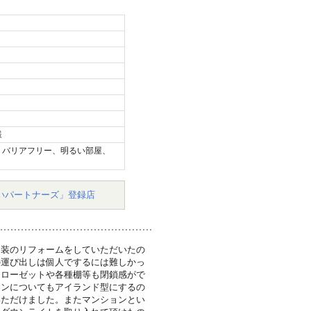
様
、バリアフリー、明るい部屋、
いパートナーズ」登録店
内装のリフォームをしていただいたの
の運び出しは個人でするには難しかっ
クローゼットや各種棚等も閉鎖感がで
チンについてもアイランド型にするの
いただけました。またマンションとい