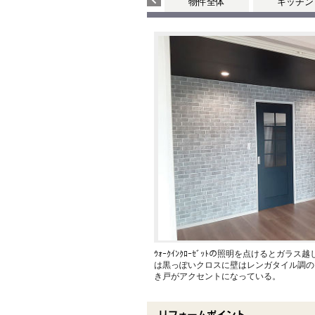
物件全体
キッチン
ｳｫｰｸｲﾝｸﾛｰｾﾞｯﾄの照明を点けるとガ
は黒っぽいクロスに壁はレンガタイル調の
き戸がアクセントになっている。