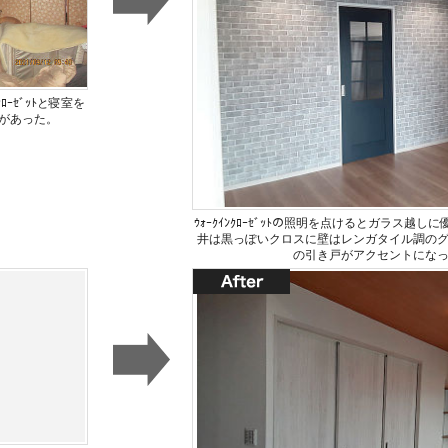
ﾛｰｾﾞｯﾄと寝室を
があった。
ｳｫｰｸｲﾝｸﾛｰｾﾞｯﾄの照明を点けるとガラス越
井は黒っぽいクロスに壁はレンガタイル調の
の引き戸がアクセントにな