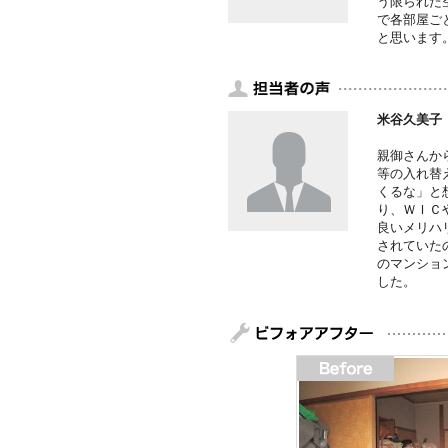
う限られた
で各部屋ご
と思います
米谷久美子
親御さんか
等の入れ替
くるな」と
り、ＷＩＣ
良いメリハ
されていた
のマンショ
した。