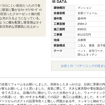
片づけにくい状況だったので各
建物種別
マンション
に繋がるｳｫｰｸｲﾝｸﾛｰｾﾞｯﾄ
改修規模
全面リフォーム
で区切ったクローゼット側の照
な光が入るようになっている。
築年数
築46年
ように棚を配置し寝室側はタイ
工事面積
約9m
2
非日常的な雰囲気に仕上がっ
施工期間
約60日
工事費
約110万円
地域
兵庫県
家族構成
ご主人 奥様 息子
テーマ
ペット、在宅ワーク
団らんキッチン
お近くの「パナソニックの住ま
の全面リフォームをお願いしました。依頼をしたきっかけは、以前に実家の
が家もお願いしようと思いました。改装に際して、大きな家具類や電化製品
、全て大工さん、設備の方に動かしていただき助かりました。ウォークイン
との気遣いと、使いやすさを考慮しての設計・施工には感激しました。キッ
フードからのダクトの設置等色々と難しい問題がある中、スッキリと納めて