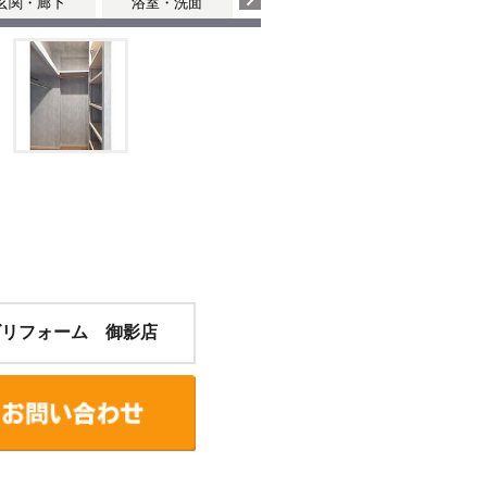
玄関・廊下
浴室・洗面
寝室
ズリフォーム 御影店