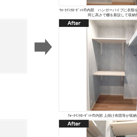
ｳｫｰｸｲﾝｸﾛｰｾﾞｯﾄの内部 ハンガーパイプに
同じ高さで棚を新設して収納
ｳｫｰｸｲﾝｸﾛｰｾﾞｯﾄの内部 上掛け布団等