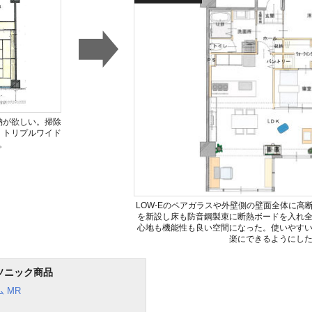
納が欲しい。掃除
。トリプルワイド
。
LOW-Eのペアガラスや外壁側の壁面全体に高
を新設し床も防音鋼製束に断熱ボードを入れ
心地も機能性も良い空間になった。使いやす
楽にできるようにし
ソニック商品
 MR