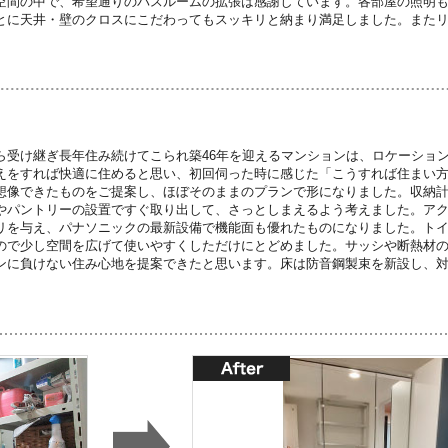
空間の中で、希望通りのバスルームの拡張は感謝しています。各部屋の照明
とに天井・壁のクロスにこだわってもスッキリと納まり満足しました。また
。
ら受け継ぎ長年住み続けてこられ築46年を迎えるマンションは、ロケーショ
えをすれば快適に住めると思い、初回伺った時に感じた「こうすれば住まい
想像できたものをご提案し、ほぼそのままのプランで形になりました。収納
やパントリーの設置ですぐ取り出して、さっとしまえるよう考えました。ア
リを与え、パナソニックの最新設備で機能面も優れたものになりました。ト
ので少し空間を広げて使いやすくしただけにとどめました。サッシや断熱材
ンに負けない住み心地を提案できたと思います。床は防音鋼製束を新設し、