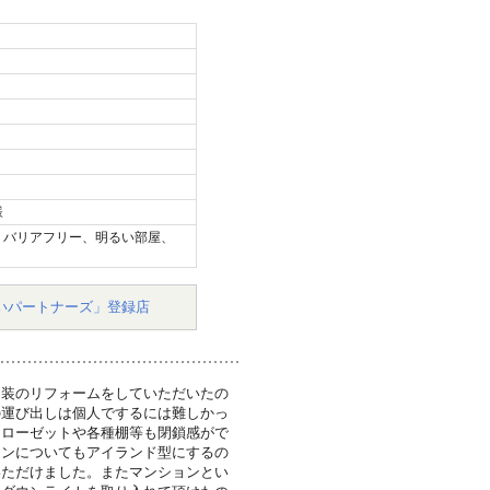
様
、バリアフリー、明るい部屋、
いパートナーズ」登録店
内装のリフォームをしていただいたの
の運び出しは個人でするには難しかっ
クローゼットや各種棚等も閉鎖感がで
チンについてもアイランド型にするの
いただけました。またマンションとい