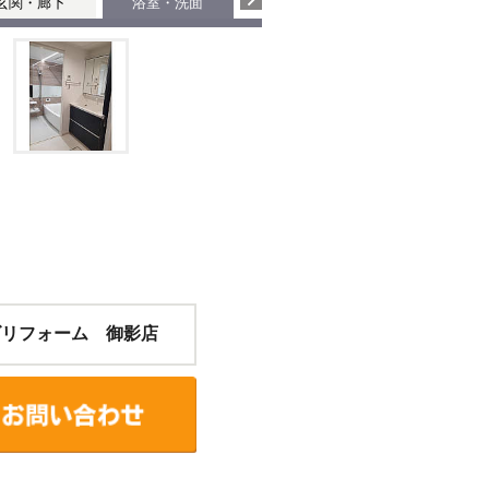
玄関・廊下
浴室・洗面
寝室
ズリフォーム 御影店