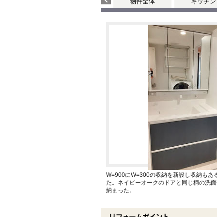
物件全体
キッチン
W=900にW=300の収納を新設し収納も
た。ネイビーオークのドアと同じ柄の洗面
納まった。