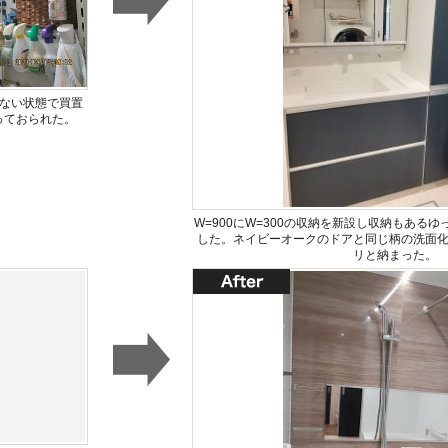
もない状態で買置
っておられた。
W=900にW=300の収納を新設し収納もある
した。ネイビーオークのドアと同じ柄の洗面
リと納まった。