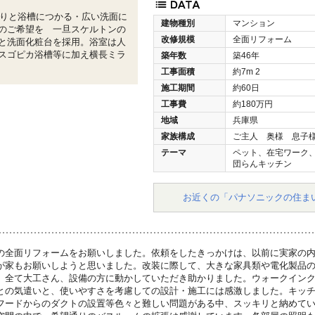
たりと浴槽につかる・広い洗面に
建物種別
マンション
のご希望を 一旦スケルトンの
改修規模
全面リフォーム
と洗面化粧台を採用。浴室は人
スゴピカ浴槽等に加え横長ミラ
築年数
築46年
工事面積
約7m
2
施工期間
約60日
工事費
約180万円
地域
兵庫県
家族構成
ご主人 奥様 息子
テーマ
ペット、在宅ワーク
団らんキッチン
お近くの「パナソニックの住ま
の全面リフォームをお願いしました。依頼をしたきっかけは、以前に実家の
が家もお願いしようと思いました。改装に際して、大きな家具類や電化製品
、全て大工さん、設備の方に動かしていただき助かりました。ウォークイン
との気遣いと、使いやすさを考慮しての設計・施工には感激しました。キッ
フードからのダクトの設置等色々と難しい問題がある中、スッキリと納めて