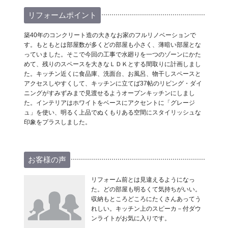
リフォームポイント
築40年のコンクリート造の大きなお家のフルリノベーションで
す。もともとは部屋数が多くどの部屋も小さく、薄暗い部屋とな
っていました。そこで今回の工事で水廻りを一つのゾーンにかた
めて、残りのスペースを大きなＬＤＫとする間取りに計画しまし
た。キッチン近くに食品庫、洗面台、お風呂、物干しスペースと
アクセスしやすくして、キッチンに立てば37帖のリビング・ダイ
ニングがすみずみまで見渡せるようオープンキッチンにしまし
た。インテリアはホワイトをベースにアクセントに「グレージ
ュ」を使い、明るく上品でぬくもりある空間にスタイリッシュな
印象をプラスしました。
お客様の声
リフォーム前とは見違えるようになっ
た。どの部屋も明るくて気持ちがいい。
収納もところどころにたくさんあってう
れしい。キッチン上のスピーカ－付ダウ
ンライトがお気に入りです。