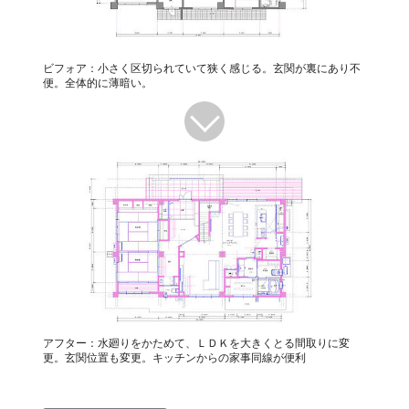
ビフォア：小さく区切られていて狭く感じる。玄関が裏にあり不
便。全体的に薄暗い。
アフター：水廻りをかためて、ＬＤＫを大きくとる間取りに変
更。玄関位置も変更。キッチンからの家事同線が便利