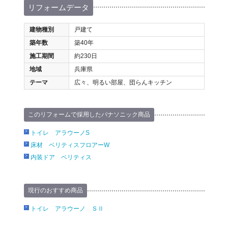
リフォームデータ
建物種別
戸建て
築年数
築40年
施工期間
約230日
地域
兵庫県
テーマ
広々、明るい部屋、団らんキッチン
このリフォームで採用したパナソニック商品
トイレ アラウーノS
床材 ベリティスフロアーW
内装ドア ベリティス
現行のおすすめ商品
トイレ アラウーノ ＳⅡ