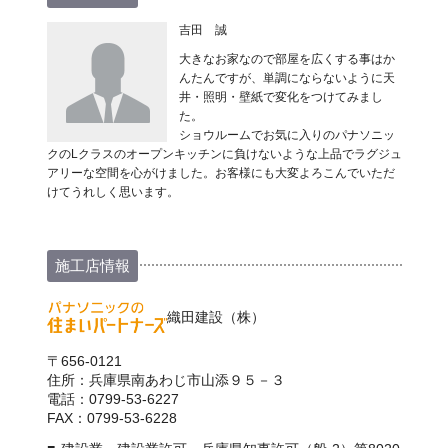
吉田 誠
大きなお家なので部屋を広くする事はか
んたんですが、単調にならないように天
井・照明・壁紙で変化をつけてみまし
た。
ショウルームでお気に入りのパナソニッ
クのLクラスのオープンキッチンに負けないような上品でラグジュ
アリーな空間を心がけました。お客様にも大変よろこんでいただ
けてうれしく思います。
施工店情報
織田建設（株）
〒656-0121
住所：兵庫県南あわじ市山添９５－３
電話：0799-53-6227
FAX：0799-53-6228