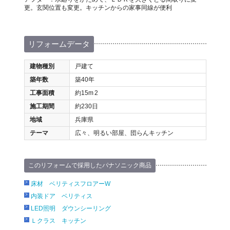
更。玄関位置も変更。キッチンからの家事同線が便利
リフォームデータ
建物種別
戸建て
築年数
築40年
工事面積
約15m
2
施工期間
約230日
地域
兵庫県
テーマ
広々、明るい部屋、団らんキッチン
このリフォームで採用したパナソニック商品
床材 ベリティスフロアーW
内装ドア ベリティス
LED照明 ダウンシーリング
Ｌクラス キッチン