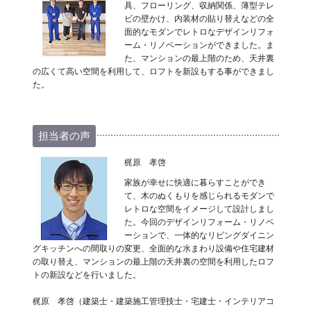
具、フローリング、収納関係、薄型テレ
ビの壁かけ、内装材の貼り替えなどの全
面的なモダンでレトロなデザインリフォ
ーム・リノベーションができました。ま
た、マンションの最上階のため、天井裏
の広くて高い空間を利用して、ロフトを新設もする事ができまし
た。
担当者の声
梶原 孝啓
家族が幸せに快適に暮らすことができ
て、木のぬくもりを感じられるモダンで
レトロな空間をイメージして設計しまし
た。今回のデザインリフォーム・リノベ
ーションで、一体的なリビングダイニン
グキッチンへの間取りの変更、全面的な水まわり設備や住宅建材
の取り替え、マンションの最上階の天井裏の空間を利用したロフ
トの新設などを行いました。
梶原 孝啓（建築士・建築施工管理技士・宅建士・インテリアコ