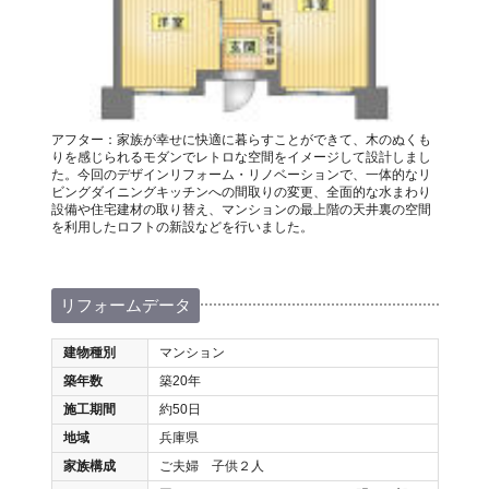
アフター：家族が幸せに快適に暮らすことができて、木のぬくも
りを感じられるモダンでレトロな空間をイメージして設計しまし
た。今回のデザインリフォーム・リノベーションで、一体的なリ
ビングダイニングキッチンへの間取りの変更、全面的な水まわり
設備や住宅建材の取り替え、マンションの最上階の天井裏の空間
を利用したロフトの新設などを行いました。
リフォームデータ
建物種別
マンション
築年数
築20年
施工期間
約50日
地域
兵庫県
家族構成
ご夫婦 子供２人