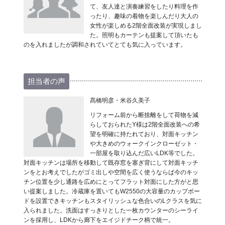
て、友人達と演奏練習をしたり料理を作
ったり、趣味の着物を楽しんだり大人の
女性が楽しめる2階全面改装が実現しまし
た。照明もカーテンも提案して頂いたも
のを入れましたが調和されていてとても気に入っています。
担当者の声
髙橋明彦・米谷久美子
リフォーム前から断捨離をして荷物を減
らしておられたY様は2階全面改装への希
望を明確に持たれており、対面キッチン
や大きめのウォークインクローゼット・
一部屋を取り込んだ広いLDK等でした。
対面キッチンは場所を移動して既存窓を塞ぎ背にして対面キッチ
ンをとお考えでしたがゴミ出しや空間を広く使うならば今のキッ
チン位置を少し通路を広めにとってフラット対面にした方がと思
い提案しました。冷蔵庫を置いてもW2550の大容量のカップボー
ドを設置できキッチンもスタイリッシュな色合いのLクラスを気に
入られました。洗面はすっきりとした一枚カウンターのシーライ
ンを採用し、LDKから廊下をエイジドチーク柄で統一。