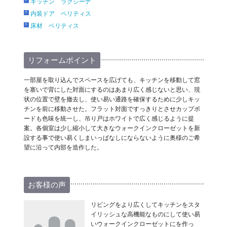
キッチン ラクシーナ
内装ドア ベリティス
床材 ベリティス
リフォームポイント
一部屋を取り込んでスペースを広げても、キッチンを移動して窓
を塞いで背にした対面にするのはあまり広く感じないと思い、現
状の位置で壁を撤去し、使い易い通路を確保するために少しキッ
チンを前に移動させた。フラット対面ですっきりとさせカップボ
ードも色味を統一し、吊り戸はホワイトで広く感じるように提
案。各個室は少し縮小して大きなウォークインクローゼットを新
設する事で使い易くしまいっぱなしにならないように奥様のご希
望に沿って内部を造作した。
お客様の声
リビングをより広くしてキッチンをスタ
イリッシュな高機能なものにして使い易
いウォークインクローゼットにを作っ