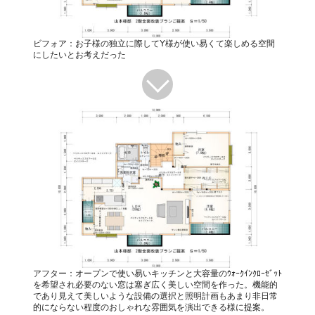
ビフォア：お子様の独立に際してY様が使い易くて楽しめる空間
にしたいとお考えだった
アフター：オープンで使い易いキッチンと大容量のｳｫｰｸｲﾝｸﾛｰｾﾞｯﾄ
を希望され必要のない窓は塞ぎ広く美しい空間を作った。機能的
であり見えて美しいような設備の選択と照明計画もあまり非日常
的にならない程度のおしゃれな雰囲気を演出できる様に提案。