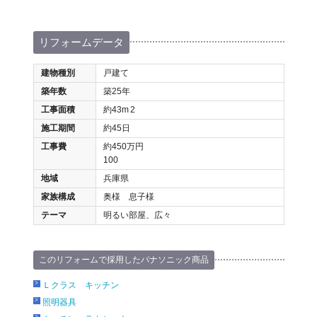
リフォームデータ
建物種別
戸建て
築年数
築25年
工事面積
約43m
2
施工期間
約45日
工事費
約450万円
100
地域
兵庫県
家族構成
奥様 息子様
テーマ
明るい部屋、広々
このリフォームで採用したパナソニック商品
Ｌクラス キッチン
照明器具