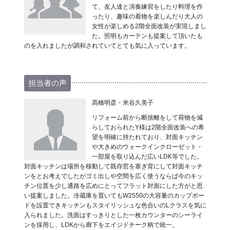
て、友人達と演奏練習をしたり料理を作
ったり、趣味の着物を楽しんだり大人の
女性が楽しめる2階全面改装が実現しまし
た。照明もカーテンも提案して頂いたも
のを入れましたが調和されていてとても気に入っています。
担当者の声
髙橋明彦・米谷久美子
リフォーム前から断捨離をして荷物を減
らしておられたY様は2階全面改装への希
望を明確に持たれており、対面キッチン
や大きめのウォークインクローゼット・
一部屋を取り込んだ広いLDK等でした。
対面キッチンは場所を移動して既存窓を塞ぎ背にして対面キッチ
ンをとお考えでしたがゴミ出しや空間を広く使うならば今のキッ
チン位置を少し通路を広めにとってフラット対面にした方がと思
い提案しました。冷蔵庫を置いてもW2550の大容量のカップボー
ドを設置できキッチンもスタイリッシュな色合いのLクラスを気に
入られました。洗面はすっきりとした一枚カウンターのシーライ
ンを採用し、LDKから廊下をエイジドチーク柄で統一。