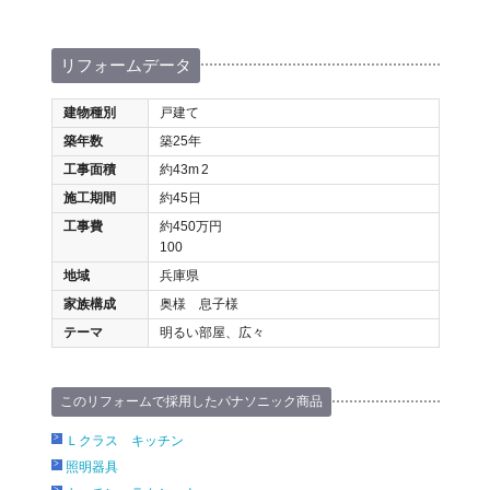
リフォームデータ
建物種別
戸建て
築年数
築25年
工事面積
約43m
2
施工期間
約45日
工事費
約450万円
100
地域
兵庫県
家族構成
奥様 息子様
テーマ
明るい部屋、広々
このリフォームで採用したパナソニック商品
Ｌクラス キッチン
照明器具