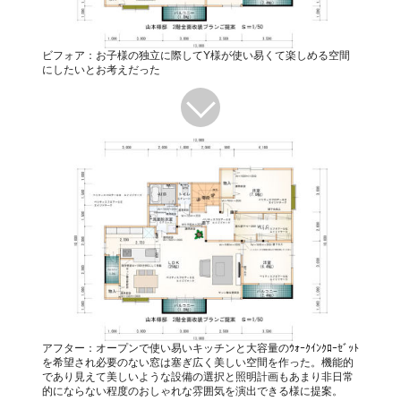
ビフォア：お子様の独立に際してY様が使い易くて楽しめる空間
にしたいとお考えだった
アフター：オープンで使い易いキッチンと大容量のｳｫｰｸｲﾝｸﾛｰｾﾞｯﾄ
を希望され必要のない窓は塞ぎ広く美しい空間を作った。機能的
であり見えて美しいような設備の選択と照明計画もあまり非日常
的にならない程度のおしゃれな雰囲気を演出できる様に提案。