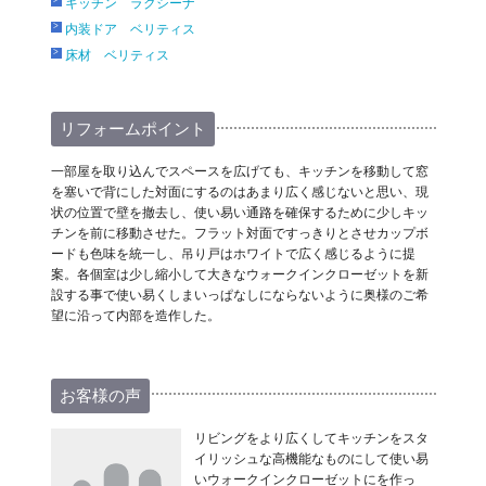
キッチン ラクシーナ
内装ドア ベリティス
床材 ベリティス
リフォームポイント
一部屋を取り込んでスペースを広げても、キッチンを移動して窓
を塞いで背にした対面にするのはあまり広く感じないと思い、現
状の位置で壁を撤去し、使い易い通路を確保するために少しキッ
チンを前に移動させた。フラット対面ですっきりとさせカップボ
ードも色味を統一し、吊り戸はホワイトで広く感じるように提
案。各個室は少し縮小して大きなウォークインクローゼットを新
設する事で使い易くしまいっぱなしにならないように奥様のご希
望に沿って内部を造作した。
お客様の声
リビングをより広くしてキッチンをスタ
イリッシュな高機能なものにして使い易
いウォークインクローゼットにを作っ