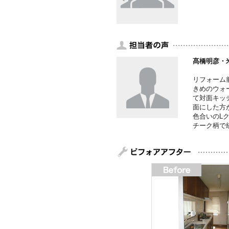
髙橋明彦・
リフォーム
きめのウォ
て対面キッ
面にした方
色合いのL
チーク柄で