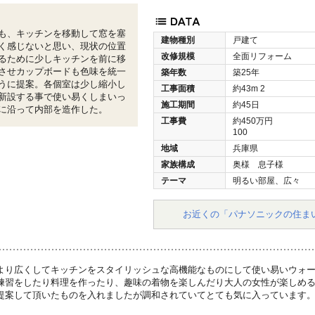
も、キッチンを移動して窓を塞
建物種別
戸建て
く感じないと思い、現状の位置
改修規模
全面リフォーム
るために少しキッチンを前に移
させカップボードも色味を統一
築年数
築25年
うに提案。各個室は少し縮小し
工事面積
約43m
2
新設する事で使い易くしまいっ
施工期間
約45日
に沿って内部を造作した。
工事費
約450万円
100
地域
兵庫県
家族構成
奥様 息子様
テーマ
明るい部屋、広々
お近くの「パナソニックの住ま
より広くしてキッチンをスタイリッシュな高機能なものにして使い易いウォ
練習をしたり料理を作ったり、趣味の着物を楽しんだり大人の女性が楽しめる
提案して頂いたものを入れましたが調和されていてとても気に入っています