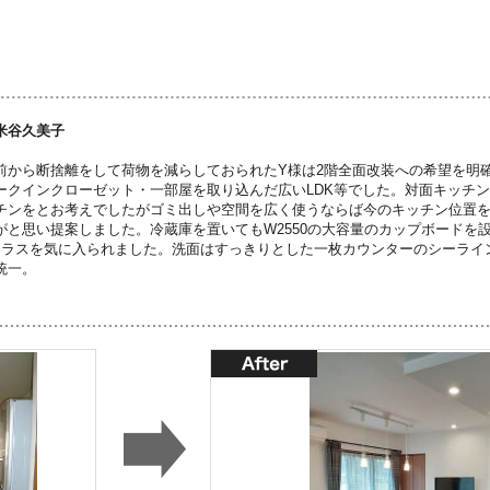
米谷久美子
前から断捨離をして荷物を減らしておられたY様は2階全面改装への希望を明
ークインクローゼット・一部屋を取り込んだ広いLDK等でした。対面キッチ
チンをとお考えでしたがゴミ出しや空間を広く使うならば今のキッチン位置
がと思い提案しました。冷蔵庫を置いてもW2550の大容量のカップボードを
クラスを気に入られました。洗面はすっきりとした一枚カウンターのシーライン
統一。